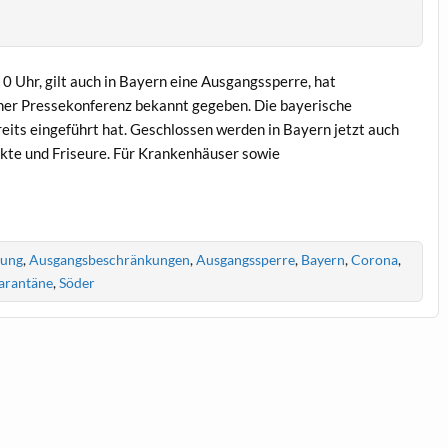
0 Uhr, gilt auch in Bayern eine Ausgangssperre, hat
ner Pressekonferenz bekannt gegeben. Die bayerische
reits eingeführt hat. Geschlossen werden in Bayern jetzt auch
kte und Friseure. Für Krankenhäuser sowie
kung
,
Ausgangsbeschränkungen
,
Ausgangssperre
,
Bayern
,
Corona
,
arantäne
,
Söder