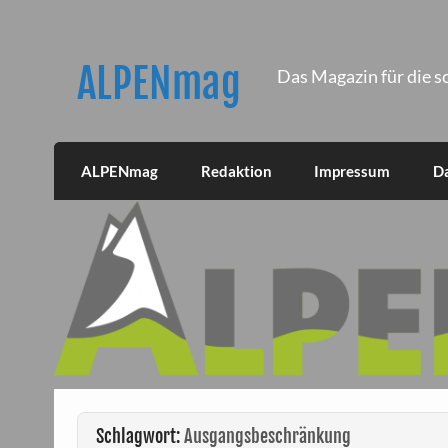
Skip
to
content
ALPENmag
Das Magazin für die s
ALPENmag
Redaktion
Impressum
D
Schlagwort:
Ausgangsbeschränkung