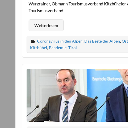
Wurzrainer, Obmann Tourismusverband Kitzbüheler Al
Tourismusverband
Weiterlesen
Coronavirus in den Alpen
,
Das Beste der Alpen
,
Öst
Kitzbühel
,
Pandemie
,
Tirol