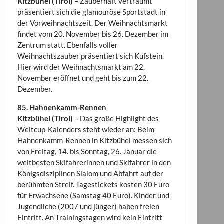
Kitzbühel (Tirol)
– Zauberhaft verträumt
präsentiert sich die glamouröse Sportstadt in
der Vorweihnachtszeit. Der Weihnachtsmarkt
findet vom 20. November bis 26. Dezember im
Zentrum statt. Ebenfalls voller
Weihnachtszauber präsentiert sich Kufstein.
Hier wird der Weihnachtsmarkt am 22.
November eröffnet und geht bis zum 22.
Dezember.
85. Hahnenkamm-Rennen
Kitzbühel (Tirol)
– Das große Highlight des
Weltcup-Kalenders steht wieder an: Beim
Hahnenkamm-Rennen in Kitzbühel messen sich
von Freitag, 14. bis Sonntag, 26. Januar die
weltbesten Skifahrerinnen und Skifahrer in den
Königsdisziplinen Slalom und Abfahrt auf der
berühmten Streif. Tagestickets kosten 30 Euro
für Erwachsene (Samstag 40 Euro). Kinder und
Jugendliche (2007 und jünger) haben freien
Eintritt. An Trainingstagen wird kein Eintritt