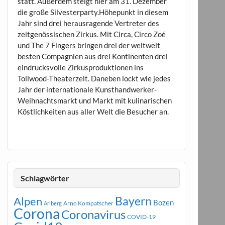
statt. Außerdem steigt hier am 31. Dezember
die große Silvesterparty.Höhepunkt in diesem
Jahr sind drei herausragende Vertreter des
zeitgenössischen Zirkus. Mit Circa, Circo Zoé
und The 7 Fingers bringen drei der weltweit
besten Compagnien aus drei Kontinenten drei
eindrucksvolle Zirkusproduktionen ins
Tollwood-Theaterzelt. Daneben lockt wie jedes
Jahr der internationale Kunsthandwerker-
Weihnachtsmarkt und Markt mit kulinarischen
Köstlichkeiten aus aller Welt die Besucher an.
Schlagwörter
Bayern
Alpen
Bozen
Arno Kompatscher
Arlberg
Corona
Coronavirus
COVID-19