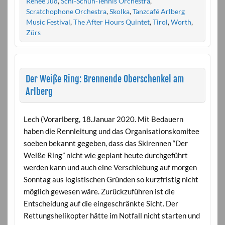
Renée Jud
,
Schi-Schuh-Tennis Orchestra
,
Scratchophone Orchestra
,
Skolka
,
Tanzcafé Arlberg
Music Festival
,
The After Hours Quintet
,
Tirol
,
Worth
,
Zürs
Der Weiße Ring: Brennende Oberschenkel am
Arlberg
Lech (Vorarlberg, 18.Januar 2020. Mit Bedauern
haben die Rennleitung und das Organisationskomitee
soeben bekannt gegeben, dass das Skirennen “Der
Weiße Ring” nicht wie geplant heute durchgeführt
werden kann und auch eine Verschiebung auf morgen
Sonntag aus logistischen Gründen so kurzfristig nicht
möglich gewesen wäre. Zurückzuführen ist die
Entscheidung auf die eingeschränkte Sicht. Der
Rettungshelikopter hätte im Notfall nicht starten und