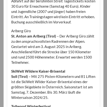
Abfahrt auf der berühmten Streif. Tagestickets kosten
30 Euro für Erwachsene (Samstag 40 Euro). Kinder
und Jugendliche (2007 und jünger) haben freien
Eintritt. An Trainingstagen wird kein Eintritt erhoben.
Buchung ausschließlich im Vorverkauf.
Arlberg Giro
St. Anton am Arlberg (Tirol)
– Der Arlberg Giro zählt
zu den anspruchsvollsten Radrennen der Alpen.
Gestartet wird am 3. August 2025 in Arlberg.
Anschließend führt die Strecke über 150 Kilometer
und rund 2500 Höhenmeter. Erwartet werden 1500
Teilnehmer.
SkiWelt Wildere Kaiser-Brixental
Soll (Tirol)
– Mit 275 Pisten-Kilometern und 81 Liften
ist die SkiWelt Wilder Kaiser-Brixental eines der
größten Skigebiete in Österreich. Saisonstart ist am
Samstag, 7. Dezember. Bis 30. März läuft die
Wintersaison 2024/25.
Tollwood Winterfestival