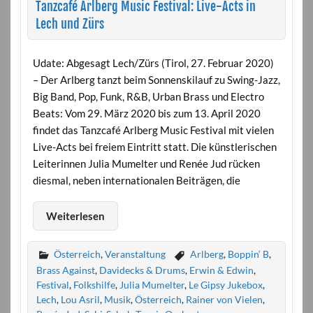
Tanzcafé Arlberg Music Festival: Live-Acts in
Lech und Zürs
Udate: Abgesagt Lech/Zürs (Tirol, 27. Februar 2020)
– Der Arlberg tanzt beim Sonnenskilauf zu Swing-Jazz,
Big Band, Pop, Funk, R&B, Urban Brass und Electro
Beats: Vom 29. März 2020 bis zum 13. April 2020
findet das Tanzcafé Arlberg Music Festival mit vielen
Live-Acts bei freiem Eintritt statt. Die künstlerischen
Leiterinnen Julia Mumelter und Renée Jud rücken
diesmal, neben internationalen Beiträgen, die
Weiterlesen
Österreich
,
Veranstaltung
Arlberg
,
Boppin‘ B
,
Brass Against
,
Davidecks & Drums
,
Erwin & Edwin
,
Festival
,
Folkshilfe
,
Julia Mumelter
,
Le Gipsy Jukebox
,
Lech
,
Lou Asril
,
Musik
,
Österreich
,
Rainer von Vielen
,