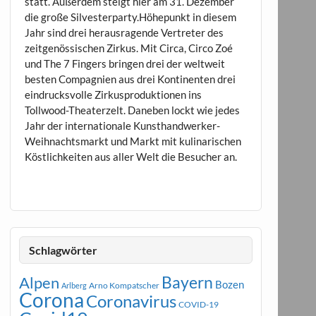
statt. Außerdem steigt hier am 31. Dezember
die große Silvesterparty.Höhepunkt in diesem
Jahr sind drei herausragende Vertreter des
zeitgenössischen Zirkus. Mit Circa, Circo Zoé
und The 7 Fingers bringen drei der weltweit
besten Compagnien aus drei Kontinenten drei
eindrucksvolle Zirkusproduktionen ins
Tollwood-Theaterzelt. Daneben lockt wie jedes
Jahr der internationale Kunsthandwerker-
Weihnachtsmarkt und Markt mit kulinarischen
Köstlichkeiten aus aller Welt die Besucher an.
Schlagwörter
Bayern
Alpen
Bozen
Arno Kompatscher
Arlberg
Corona
Coronavirus
COVID-19