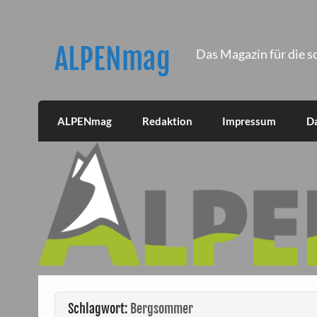
Skip
to
content
ALPENmag
Das Magazin für die s
ALPENmag
Redaktion
Impressum
D
Schlagwort:
Bergsommer