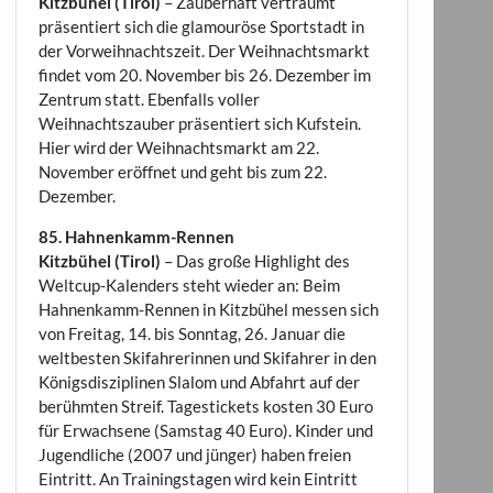
Kitzbühel (Tirol)
– Zauberhaft verträumt
präsentiert sich die glamouröse Sportstadt in
der Vorweihnachtszeit. Der Weihnachtsmarkt
findet vom 20. November bis 26. Dezember im
Zentrum statt. Ebenfalls voller
Weihnachtszauber präsentiert sich Kufstein.
Hier wird der Weihnachtsmarkt am 22.
November eröffnet und geht bis zum 22.
Dezember.
85. Hahnenkamm-Rennen
Kitzbühel (Tirol)
– Das große Highlight des
Weltcup-Kalenders steht wieder an: Beim
Hahnenkamm-Rennen in Kitzbühel messen sich
von Freitag, 14. bis Sonntag, 26. Januar die
weltbesten Skifahrerinnen und Skifahrer in den
Königsdisziplinen Slalom und Abfahrt auf der
berühmten Streif. Tagestickets kosten 30 Euro
für Erwachsene (Samstag 40 Euro). Kinder und
Jugendliche (2007 und jünger) haben freien
Eintritt. An Trainingstagen wird kein Eintritt