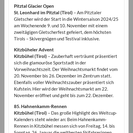
Pitztal Glacier Open
St. Leonhard im Pitztal (Tirol)
– Am Pitztaler
Gletscher wird der Start in die Wintersaison 2024/25
am Wochenende 9. und 10. November mit einem
zweitägigen Gletscherfest gefeiert, dem höchsten
Tirols – Skivergnügen und Testival inklusive.
Kitzbüheler Advent
Kitzbühel (Tirol)
– Zauberhaft verträumt präsentiert
sich die glamouröse Sportstadt in der
Vorweihnachtszeit. Der Weihnachtsmarkt findet vom
20. November bis 26. Dezember im Zentrum statt.
Ebenfalls voller Weihnachtszauber präsentiert sich
Kufstein. Hier wird der Weihnachtsmarkt am 22.
November eröffnet und geht bis zum 22. Dezember.
85. Hahnenkamm-Rennen
Kitzbühel (Tirol)
– Das große Highlight des Weltcup-
Kalenders steht wieder an: Beim Hahnenkamm-
Rennen in Kitzbühel messen sich von Freitag, 14. bis
Sonntag, 26. Januar die weltbesten Skifahrerinnen