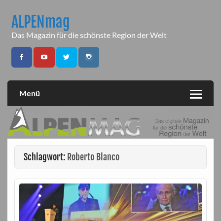
Skip
to
ALPENmag
content
Das Magazin für die schönste Region der Welt
Menü
Schlagwort:
Roberto Blanco