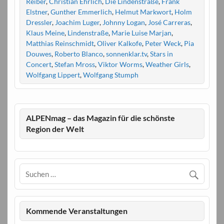
Reiber
,
Christian Ehrlich
,
Die Lindenstraße
,
Frank
Elstner
,
Gunther Emmerlich
,
Helmut Markwort
,
Holm
Dressler
,
Joachim Luger
,
Johnny Logan
,
José Carreras
,
Klaus Meine
,
Lindenstraße
,
Marie Luise Marjan
,
Matthias Reinschmidt
,
Oliver Kalkofe
,
Peter Weck
,
Pia
Douwes
,
Roberto Blanco
,
sonnenklar.tv
,
Stars in
Concert
,
Stefan Mross
,
Viktor Worms
,
Weather Girls
,
Wolfgang Lippert
,
Wolfgang Stumph
ALPENmag – das Magazin für die schönste
Region der Welt
Kommende Veranstaltungen