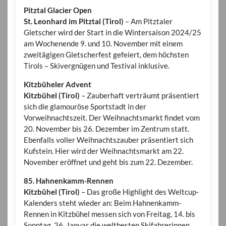
Pitztal Glacier Open
St. Leonhard im Pitztal (Tirol)
– Am Pitztaler
Gletscher wird der Start in die Wintersaison 2024/25
am Wochenende 9. und 10. November mit einem
zweitägigen Gletscherfest gefeiert, dem höchsten
Tirols – Skivergnügen und Testival inklusive.
Kitzbüheler Advent
Kitzbühel (Tirol)
– Zauberhaft verträumt präsentiert
sich die glamouröse Sportstadt in der
Vorweihnachtszeit. Der Weihnachtsmarkt findet vom
20. November bis 26. Dezember im Zentrum statt.
Ebenfalls voller Weihnachtszauber präsentiert sich
Kufstein. Hier wird der Weihnachtsmarkt am 22.
November eröffnet und geht bis zum 22. Dezember.
85. Hahnenkamm-Rennen
Kitzbühel (Tirol)
– Das große Highlight des Weltcup-
Kalenders steht wieder an: Beim Hahnenkamm-
Rennen in Kitzbühel messen sich von Freitag, 14. bis
Sonntag, 26. Januar die weltbesten Skifahrerinnen