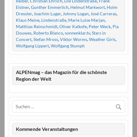
Reiber
,
Christian Ehrlich
,
Die Lindenstraße
,
Frank
Elstner
,
Gunther Emmerlich
,
Helmut Markwort
,
Holm
Dressler
,
Joachim Luger
,
Johnny Logan
,
José Carreras
,
Klaus Meine
,
Lindenstraße
,
Marie Luise Marjan
,
Matthias Reinschmidt
,
Oliver Kalkofe
,
Peter Weck
,
Pia
Douwes
,
Roberto Blanco
,
sonnenklar.tv
,
Stars in
Concert
,
Stefan Mross
,
Viktor Worms
,
Weather Girls
,
Wolfgang Lippert
,
Wolfgang Stumph
ALPENmag – das Magazin für die schönste
Region der Welt
Kommende Veranstaltungen