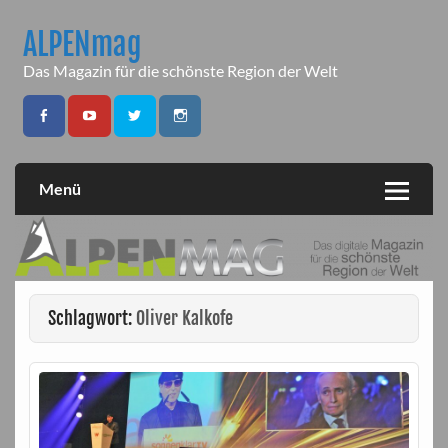
Skip
to
ALPENmag
content
Das Magazin für die schönste Region der Welt
Menü
Schlagwort:
Oliver Kalkofe