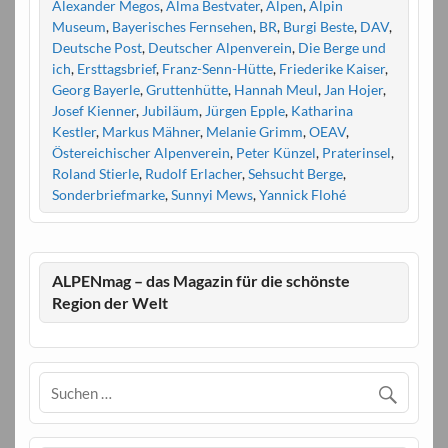
Alexander Megos
,
Alma Bestvater
,
Alpen
,
Alpin
Museum
,
Bayerisches Fernsehen
,
BR
,
Burgi Beste
,
DAV
,
Deutsche Post
,
Deutscher Alpenverein
,
Die Berge und
ich
,
Ersttagsbrief
,
Franz-Senn-Hütte
,
Friederike Kaiser
,
Georg Bayerle
,
Gruttenhütte
,
Hannah Meul
,
Jan Hojer
,
Josef Kienner
,
Jubiläum
,
Jürgen Epple
,
Katharina
Kestler
,
Markus Mähner
,
Melanie Grimm
,
OEAV
,
Östereichischer Alpenverein
,
Peter Künzel
,
Praterinsel
,
Roland Stierle
,
Rudolf Erlacher
,
Sehsucht Berge
,
Sonderbriefmarke
,
Sunnyi Mews
,
Yannick Flohé
ALPENmag – das Magazin für die schönste
Region der Welt