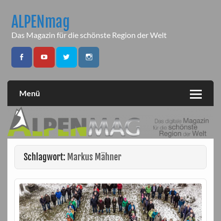
Skip
to
ALPENmag
content
Das Magazin für die schönste Region der Welt
Menü
Schlagwort:
Markus Mähner