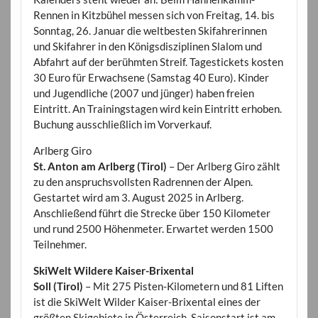
Rennen in Kitzbühel messen sich von Freitag, 14. bis
Sonntag, 26. Januar die weltbesten Skifahrerinnen
und Skifahrer in den Königsdisziplinen Slalom und
Abfahrt auf der berühmten Streif. Tagestickets kosten
30 Euro für Erwachsene (Samstag 40 Euro). Kinder
und Jugendliche (2007 und jünger) haben freien
Eintritt. An Trainingstagen wird kein Eintritt erhoben.
Buchung ausschließlich im Vorverkauf.
Arlberg Giro
St. Anton am Arlberg (Tirol)
– Der Arlberg Giro zählt
zu den anspruchsvollsten Radrennen der Alpen.
Gestartet wird am 3. August 2025 in Arlberg.
Anschließend führt die Strecke über 150 Kilometer
und rund 2500 Höhenmeter. Erwartet werden 1500
Teilnehmer.
SkiWelt Wildere Kaiser-Brixental
Soll (Tirol)
– Mit 275 Pisten-Kilometern und 81 Liften
ist die SkiWelt Wilder Kaiser-Brixental eines der
größten Skigebiete in Österreich. Saisonstart ist am