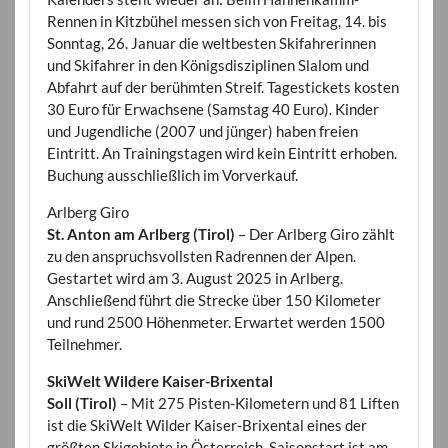
Rennen in Kitzbühel messen sich von Freitag, 14. bis
Sonntag, 26. Januar die weltbesten Skifahrerinnen
und Skifahrer in den Königsdisziplinen Slalom und
Abfahrt auf der berühmten Streif. Tagestickets kosten
30 Euro für Erwachsene (Samstag 40 Euro). Kinder
und Jugendliche (2007 und jünger) haben freien
Eintritt. An Trainingstagen wird kein Eintritt erhoben.
Buchung ausschließlich im Vorverkauf.
Arlberg Giro
St. Anton am Arlberg (Tirol)
– Der Arlberg Giro zählt
zu den anspruchsvollsten Radrennen der Alpen.
Gestartet wird am 3. August 2025 in Arlberg.
Anschließend führt die Strecke über 150 Kilometer
und rund 2500 Höhenmeter. Erwartet werden 1500
Teilnehmer.
SkiWelt Wildere Kaiser-Brixental
Soll (Tirol)
– Mit 275 Pisten-Kilometern und 81 Liften
ist die SkiWelt Wilder Kaiser-Brixental eines der
größten Skigebiete in Österreich. Saisonstart ist am