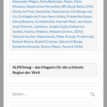
Alexander Megos
,
Alma Bestvater
,
Alpen
,
Alpin
Museum
,
Bayerisches Fernsehen
,
BR
,
Burgi Beste
,
DAV
,
Deutsche Post
,
Deutscher Alpenverein
,
Die Berge und
ich
,
Ersttagsbrief
,
Franz-Senn-Hütte
,
Friederike Kaiser
,
Georg Bayerle
,
Gruttenhütte
,
Hannah Meul
,
Jan Hojer
,
Josef Kienner
,
Jubiläum
,
Jürgen Epple
,
Katharina
Kestler
,
Markus Mähner
,
Melanie Grimm
,
OEAV
,
Östereichischer Alpenverein
,
Peter Künzel
,
Praterinsel
,
Roland Stierle
,
Rudolf Erlacher
,
Sehsucht Berge
,
Sonderbriefmarke
,
Sunnyi Mews
,
Yannick Flohé
ALPENmag – das Magazin für die schönste
Region der Welt