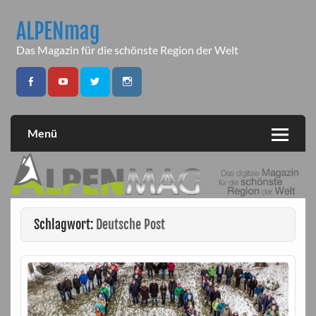
Skip
to
ALPENmag
content
Das Magazin für die schönste Region der Welt
Menü
Schlagwort:
Deutsche Post