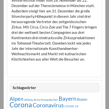
Winterfestival findet vom 28. November bis 22.
Dezember auf der Theresienwiese in München statt.
Außerdem steigt hier am 31. Dezember die große
Silvesterparty.Höhepunkt in diesem Jahr sind drei
herausragende Vertreter des zeitgenössischen
Zirkus. Mit Circa, Circo Zoé und The 7 Fingers bringen
drei der weltweit besten Compagnien aus drei
Kontinenten drei eindrucksvolle Zirkusproduktionen
ins Tollwood-Theaterzelt. Daneben lockt wie jedes
Jahr der internationale Kunsthandwerker-
Weihnachtsmarkt und Markt mit kulinarischen
Köstlichkeiten aus aller Welt die Besucher an.
Schlagwörter
Bayern
Alpen
Bozen
Arno Kompatscher
Arlberg
Corona
Coronavirus
COVID-19