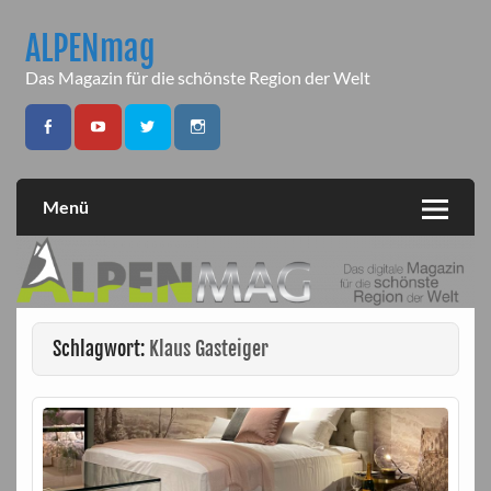
Skip
to
ALPENmag
content
Das Magazin für die schönste Region der Welt
Menü
Schlagwort:
Klaus Gasteiger