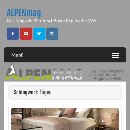
Skip
to
ALPENmag
content
Das Magazin für die schönste Region der Welt
Menü
Schlagwort:
Fügen