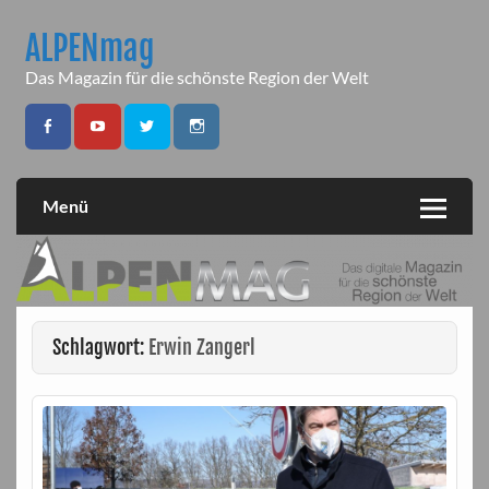
Skip
to
ALPENmag
content
Das Magazin für die schönste Region der Welt
Menü
Schlagwort:
Erwin Zangerl