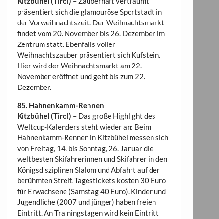
Kitzbühel (Tirol)
– Zauberhaft verträumt
präsentiert sich die glamouröse Sportstadt in
der Vorweihnachtszeit. Der Weihnachtsmarkt
findet vom 20. November bis 26. Dezember im
Zentrum statt. Ebenfalls voller
Weihnachtszauber präsentiert sich Kufstein.
Hier wird der Weihnachtsmarkt am 22.
November eröffnet und geht bis zum 22.
Dezember.
85. Hahnenkamm-Rennen
Kitzbühel (Tirol)
– Das große Highlight des
Weltcup-Kalenders steht wieder an: Beim
Hahnenkamm-Rennen in Kitzbühel messen sich
von Freitag, 14. bis Sonntag, 26. Januar die
weltbesten Skifahrerinnen und Skifahrer in den
Königsdisziplinen Slalom und Abfahrt auf der
berühmten Streif. Tagestickets kosten 30 Euro
für Erwachsene (Samstag 40 Euro). Kinder und
Jugendliche (2007 und jünger) haben freien
Eintritt. An Trainingstagen wird kein Eintritt