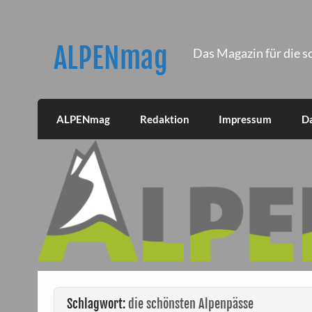
Skip
to
content
ALPENmag
Das Magazin für die s
ALPENmag
Redaktion
Impressum
D
Schlagwort:
die schönsten Alpenpässe