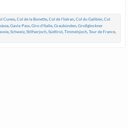
ol Cuneo
,
Col de la Bonette
,
Col de l’Iséran
,
Col du Galibier
,
Col
pässe
,
Gavia-Pass
,
Giro d'Italie
,
Graubünden
,
Großglockner
avoie
,
Schweiz
,
Stilfserjoch
,
Südtirol
,
Timmelsjoch
,
Tour de France
,