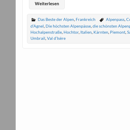
Weiterlesen
Das Beste der Alpen
,
Frankreich
Alpenpass
,
C
d’Agnel
,
Die höchsten Alpenpässe
,
die schönsten Alpen
Hochalpenstraße
,
Hochtor
,
Italien
,
Kärnten
,
Piemont
,
S
Umbrail
,
Val d’Isère