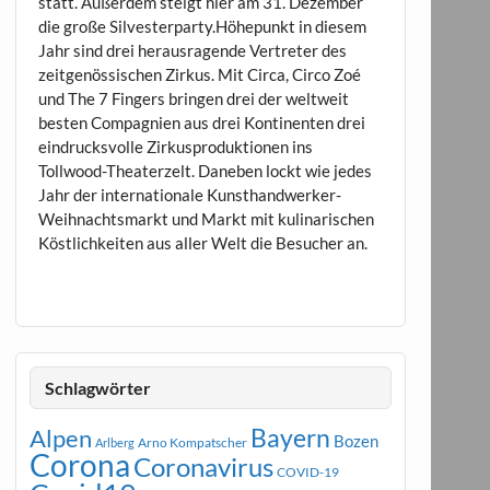
statt. Außerdem steigt hier am 31. Dezember
die große Silvesterparty.Höhepunkt in diesem
Jahr sind drei herausragende Vertreter des
zeitgenössischen Zirkus. Mit Circa, Circo Zoé
und The 7 Fingers bringen drei der weltweit
besten Compagnien aus drei Kontinenten drei
eindrucksvolle Zirkusproduktionen ins
Tollwood-Theaterzelt. Daneben lockt wie jedes
Jahr der internationale Kunsthandwerker-
Weihnachtsmarkt und Markt mit kulinarischen
Köstlichkeiten aus aller Welt die Besucher an.
Schlagwörter
Bayern
Alpen
Bozen
Arno Kompatscher
Arlberg
Corona
Coronavirus
COVID-19