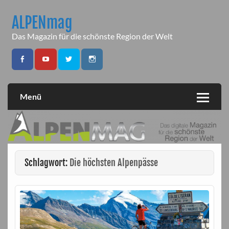
Skip
to
ALPENmag
content
Das Magazin für die schönste Region der Welt
Menü
Schlagwort:
Die höchsten Alpenpässe