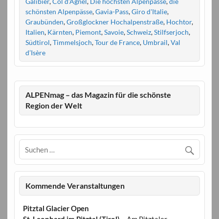
Galibier
,
Col d’Agnel
,
Die höchsten Alpenpässe
,
die
schönsten Alpenpässe
,
Gavia-Pass
,
Giro d'Italie
,
Graubünden
,
Großglockner Hochalpenstraße
,
Hochtor
,
Italien
,
Kärnten
,
Piemont
,
Savoie
,
Schweiz
,
Stilfserjoch
,
Südtirol
,
Timmelsjoch
,
Tour de France
,
Umbrail
,
Val
d’Isère
ALPENmag – das Magazin für die schönste
Region der Welt
Kommende Veranstaltungen
Pitztal Glacier Open
St. Leonhard im Pitztal (Tirol)
– Am Pitztaler