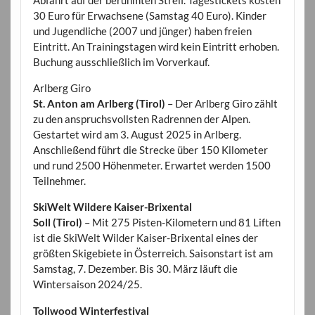
Abfahrt auf der berühmten Streif. Tagestickets kosten
30 Euro für Erwachsene (Samstag 40 Euro). Kinder
und Jugendliche (2007 und jünger) haben freien
Eintritt. An Trainingstagen wird kein Eintritt erhoben.
Buchung ausschließlich im Vorverkauf.
Arlberg Giro
St. Anton am Arlberg (Tirol)
– Der Arlberg Giro zählt
zu den anspruchsvollsten Radrennen der Alpen.
Gestartet wird am 3. August 2025 in Arlberg.
Anschließend führt die Strecke über 150 Kilometer
und rund 2500 Höhenmeter. Erwartet werden 1500
Teilnehmer.
SkiWelt Wildere Kaiser-Brixental
Soll (Tirol)
– Mit 275 Pisten-Kilometern und 81 Liften
ist die SkiWelt Wilder Kaiser-Brixental eines der
größten Skigebiete in Österreich. Saisonstart ist am
Samstag, 7. Dezember. Bis 30. März läuft die
Wintersaison 2024/25.
Tollwood Winterfestival