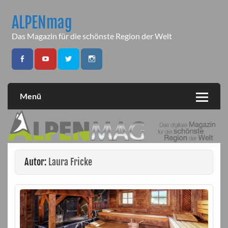
Skip
to
ALPENmag
content
Das Magazin für die schönste Region der Welt
Menü
Autor:
Laura Fricke