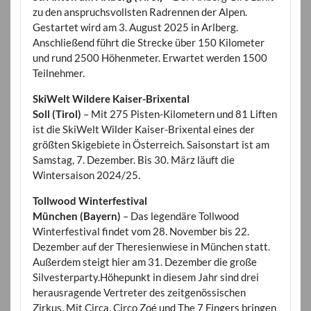
zu den anspruchsvollsten Radrennen der Alpen.
Gestartet wird am 3. August 2025 in Arlberg.
Anschließend führt die Strecke über 150 Kilometer
und rund 2500 Höhenmeter. Erwartet werden 1500
Teilnehmer.
SkiWelt Wildere Kaiser-Brixental
Soll (Tirol)
– Mit 275 Pisten-Kilometern und 81 Liften
ist die SkiWelt Wilder Kaiser-Brixental eines der
größten Skigebiete in Österreich. Saisonstart ist am
Samstag, 7. Dezember. Bis 30. März läuft die
Wintersaison 2024/25.
Tollwood Winterfestival
München (Bayern)
– Das legendäre Tollwood
Winterfestival findet vom 28. November bis 22.
Dezember auf der Theresienwiese in München statt.
Außerdem steigt hier am 31. Dezember die große
Silvesterparty.Höhepunkt in diesem Jahr sind drei
herausragende Vertreter des zeitgenössischen
Zirkus. Mit Circa, Circo Zoé und The 7 Fingers bringen