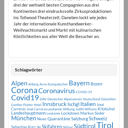
drei der weltweit besten Compagnien aus drei
Kontinenten drei eindrucksvolle Zirkusproduktionen
ins Tollwood-Theaterzelt. Daneben lockt wie jedes
Jahr der internationale Kunsthandwerker-
Weihnachtsmarkt und Markt mit kulinarischen
Köstlichkeiten aus aller Welt die Besucher an.
Schlagwörter
Bayern
Alpen
Bozen
Arno Kompatscher
Arlberg
Corona
Coronavirus
COVID-19
Covid19
DAV
Deutscher Alpenverein
Deutschland
Dolomiten
Innsbruck
Italien
Ischgl
José
Günther Platter
Hotel
Carreras
Kitzbühel
José Carreras Leukämie-Stiftung
Judith Williams
Landeshauptmann
Markus Söder
Lockdown
Leukämie
München
Schweiz
Salzburg
Quarantäne
News
Tirol
Südtirol
Skifahren
Sebastian Kurz
Ski
Skitour