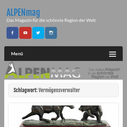
Skip
to
ALPENmag
content
Das Magazin für die schönste Region der Welt
Menü
Schlagwort:
Vermögensverwalter