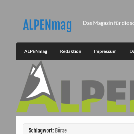
Skip
to
content
ALPENmag
Das Magazin für die s
ALPENmag
Redaktion
Impressum
D
Schlagwort:
Börse