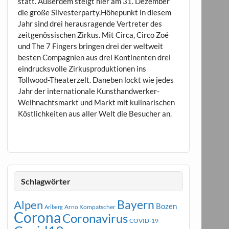
statt. Außerdem steigt hier am 31. Dezember
die große Silvesterparty.Höhepunkt in diesem
Jahr sind drei herausragende Vertreter des
zeitgenössischen Zirkus. Mit Circa, Circo Zoé
und The 7 Fingers bringen drei der weltweit
besten Compagnien aus drei Kontinenten drei
eindrucksvolle Zirkusproduktionen ins
Tollwood-Theaterzelt. Daneben lockt wie jedes
Jahr der internationale Kunsthandwerker-
Weihnachtsmarkt und Markt mit kulinarischen
Köstlichkeiten aus aller Welt die Besucher an.
Schlagwörter
Bayern
Alpen
Bozen
Arno Kompatscher
Arlberg
Corona
Coronavirus
COVID-19