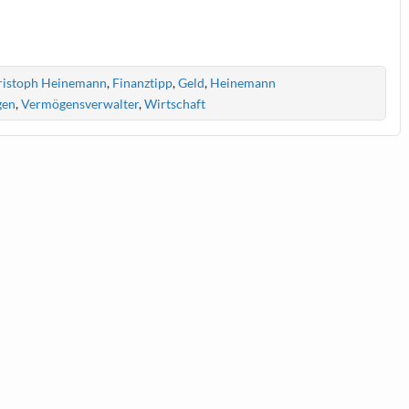
ristoph Heinemann
,
Finanztipp
,
Geld
,
Heinemann
gen
,
Vermögensverwalter
,
Wirtschaft