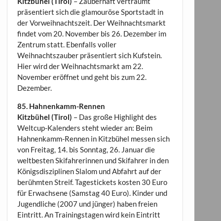
Kitzbühel (Tirol)
– Zauberhaft verträumt
präsentiert sich die glamouröse Sportstadt in
der Vorweihnachtszeit. Der Weihnachtsmarkt
findet vom 20. November bis 26. Dezember im
Zentrum statt. Ebenfalls voller
Weihnachtszauber präsentiert sich Kufstein.
Hier wird der Weihnachtsmarkt am 22.
November eröffnet und geht bis zum 22.
Dezember.
85. Hahnenkamm-Rennen
Kitzbühel (Tirol)
– Das große Highlight des
Weltcup-Kalenders steht wieder an: Beim
Hahnenkamm-Rennen in Kitzbühel messen sich
von Freitag, 14. bis Sonntag, 26. Januar die
weltbesten Skifahrerinnen und Skifahrer in den
Königsdisziplinen Slalom und Abfahrt auf der
berühmten Streif. Tagestickets kosten 30 Euro
für Erwachsene (Samstag 40 Euro). Kinder und
Jugendliche (2007 und jünger) haben freien
Eintritt. An Trainingstagen wird kein Eintritt