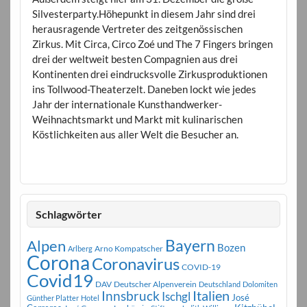
Silvesterparty.Höhepunkt in diesem Jahr sind drei
herausragende Vertreter des zeitgenössischen
Zirkus. Mit Circa, Circo Zoé und The 7 Fingers bringen
drei der weltweit besten Compagnien aus drei
Kontinenten drei eindrucksvolle Zirkusproduktionen
ins Tollwood-Theaterzelt. Daneben lockt wie jedes
Jahr der internationale Kunsthandwerker-
Weihnachtsmarkt und Markt mit kulinarischen
Köstlichkeiten aus aller Welt die Besucher an.
Schlagwörter
Bayern
Alpen
Bozen
Arno Kompatscher
Arlberg
Corona
Coronavirus
COVID-19
Covid19
DAV
Deutscher Alpenverein
Deutschland
Dolomiten
Innsbruck
Italien
Ischgl
José
Günther Platter
Hotel