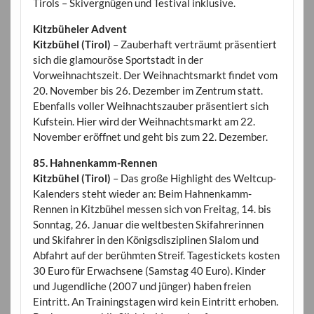
Tirols – Skivergnügen und Testival inklusive.
Kitzbüheler Advent
Kitzbühel (Tirol)
– Zauberhaft verträumt präsentiert
sich die glamouröse Sportstadt in der
Vorweihnachtszeit. Der Weihnachtsmarkt findet vom
20. November bis 26. Dezember im Zentrum statt.
Ebenfalls voller Weihnachtszauber präsentiert sich
Kufstein. Hier wird der Weihnachtsmarkt am 22.
November eröffnet und geht bis zum 22. Dezember.
85. Hahnenkamm-Rennen
Kitzbühel (Tirol)
– Das große Highlight des Weltcup-
Kalenders steht wieder an: Beim Hahnenkamm-
Rennen in Kitzbühel messen sich von Freitag, 14. bis
Sonntag, 26. Januar die weltbesten Skifahrerinnen
und Skifahrer in den Königsdisziplinen Slalom und
Abfahrt auf der berühmten Streif. Tagestickets kosten
30 Euro für Erwachsene (Samstag 40 Euro). Kinder
und Jugendliche (2007 und jünger) haben freien
Eintritt. An Trainingstagen wird kein Eintritt erhoben.