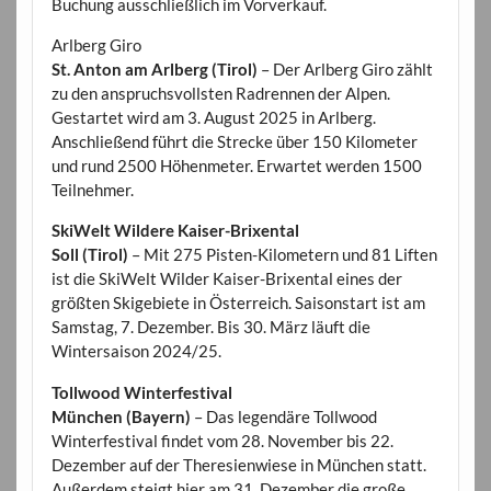
Buchung ausschließlich im Vorverkauf.
Arlberg Giro
St. Anton am Arlberg (Tirol)
– Der Arlberg Giro zählt
zu den anspruchsvollsten Radrennen der Alpen.
Gestartet wird am 3. August 2025 in Arlberg.
Anschließend führt die Strecke über 150 Kilometer
und rund 2500 Höhenmeter. Erwartet werden 1500
Teilnehmer.
SkiWelt Wildere Kaiser-Brixental
Soll (Tirol)
– Mit 275 Pisten-Kilometern und 81 Liften
ist die SkiWelt Wilder Kaiser-Brixental eines der
größten Skigebiete in Österreich. Saisonstart ist am
Samstag, 7. Dezember. Bis 30. März läuft die
Wintersaison 2024/25.
Tollwood Winterfestival
München (Bayern)
– Das legendäre Tollwood
Winterfestival findet vom 28. November bis 22.
Dezember auf der Theresienwiese in München statt.
Außerdem steigt hier am 31. Dezember die große