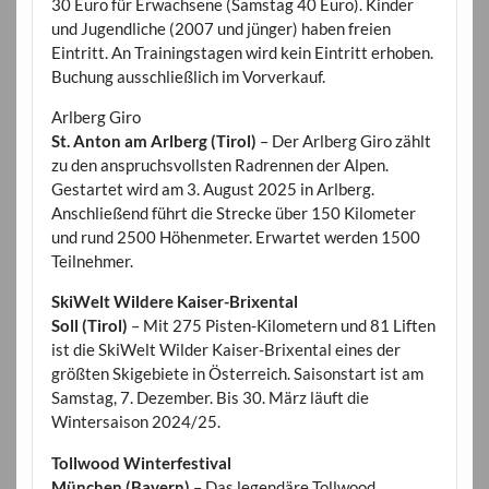
30 Euro für Erwachsene (Samstag 40 Euro). Kinder
und Jugendliche (2007 und jünger) haben freien
Eintritt. An Trainingstagen wird kein Eintritt erhoben.
Buchung ausschließlich im Vorverkauf.
Arlberg Giro
St. Anton am Arlberg (Tirol)
– Der Arlberg Giro zählt
zu den anspruchsvollsten Radrennen der Alpen.
Gestartet wird am 3. August 2025 in Arlberg.
Anschließend führt die Strecke über 150 Kilometer
und rund 2500 Höhenmeter. Erwartet werden 1500
Teilnehmer.
SkiWelt Wildere Kaiser-Brixental
Soll (Tirol)
– Mit 275 Pisten-Kilometern und 81 Liften
ist die SkiWelt Wilder Kaiser-Brixental eines der
größten Skigebiete in Österreich. Saisonstart ist am
Samstag, 7. Dezember. Bis 30. März läuft die
Wintersaison 2024/25.
Tollwood Winterfestival
München (Bayern)
– Das legendäre Tollwood