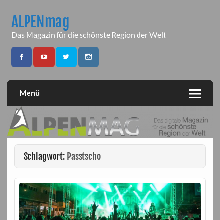
Skip
to
ALPENmag
content
Das Magazin für die schönste Region der Welt
Menü
Schlagwort:
Passtscho