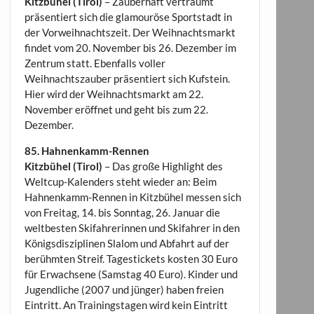
Kitzbühel (Tirol)
– Zauberhaft verträumt
präsentiert sich die glamouröse Sportstadt in
der Vorweihnachtszeit. Der Weihnachtsmarkt
findet vom 20. November bis 26. Dezember im
Zentrum statt. Ebenfalls voller
Weihnachtszauber präsentiert sich Kufstein.
Hier wird der Weihnachtsmarkt am 22.
November eröffnet und geht bis zum 22.
Dezember.
85. Hahnenkamm-Rennen
Kitzbühel (Tirol)
– Das große Highlight des
Weltcup-Kalenders steht wieder an: Beim
Hahnenkamm-Rennen in Kitzbühel messen sich
von Freitag, 14. bis Sonntag, 26. Januar die
weltbesten Skifahrerinnen und Skifahrer in den
Königsdisziplinen Slalom und Abfahrt auf der
berühmten Streif. Tagestickets kosten 30 Euro
für Erwachsene (Samstag 40 Euro). Kinder und
Jugendliche (2007 und jünger) haben freien
Eintritt. An Trainingstagen wird kein Eintritt