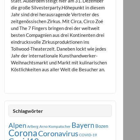
statt. Außerdem steigt hier am 31. Dezember
die große Silvesterparty.Höhepunkt in diesem
Jahr sind drei herausragende Vertreter des
zeitgenössischen Zirkus. Mit Circa, Circo Zoé
und The 7 Fingers bringen drei der weltweit
besten Compagnien aus drei Kontinenten drei
eindrucksvolle Zirkusproduktionen ins
Tollwood-Theaterzelt. Daneben lockt wie jedes
Jahr der internationale Kunsthandwerker-
Weihnachtsmarkt und Markt mit kulinarischen
Köstlichkeiten aus aller Welt die Besucher an.
Schlagwörter
Bayern
Alpen
Bozen
Arno Kompatscher
Arlberg
Corona
Coronavirus
COVID-19