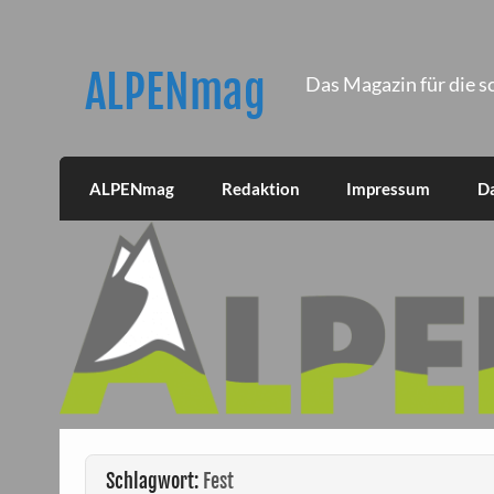
Skip
to
content
ALPENmag
Das Magazin für die s
ALPENmag
Redaktion
Impressum
D
Schlagwort:
Fest