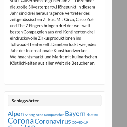
statt. Außerdem steigt hier am 31. Dezember
die große Silvesterparty.Höhepunkt in diesem
Jahr sind drei herausragende Vertreter des
zeitgenössischen Zirkus. Mit Circa, Circo Zoé
und The 7 Fingers bringen drei der weltweit
besten Compagnien aus drei Kontinenten drei
eindrucksvolle Zirkusproduktionen ins
Tollwood-Theaterzelt. Daneben lockt wie jedes
Jahr der internationale Kunsthandwerker-
Weihnachtsmarkt und Markt mit kulinarischen
Köstlichkeiten aus aller Welt die Besucher an.
Schlagwörter
Bayern
Alpen
Bozen
Arno Kompatscher
Arlberg
Corona
Coronavirus
COVID-19