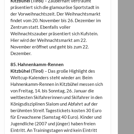
Kitzbühel (Tirol)
– Zauberhaft verträumt
präsentiert sich die glamouröse Sportstadt in
der Vorweihnachtszeit. Der Weihnachtsmarkt
findet vom 20. November bis 26. Dezember im
Zentrum statt. Ebenfalls voller
Weihnachtszauber präsentiert sich Kufstein.
Hier wird der Weihnachtsmarkt am 22.
November eröffnet und geht bis zum 22.
Dezember.
85. Hahnenkamm-Rennen
Kitzbühel (Tirol)
– Das große Highlight des
Weltcup-Kalenders steht wieder an: Beim
Hahnenkamm-Rennen in Kitzbühel messen sich
von Freitag, 14. bis Sonntag, 26. Januar die
weltbesten Skifahrerinnen und Skifahrer in den
Königsdisziplinen Slalom und Abfahrt auf der
berühmten Streif. Tagestickets kosten 30 Euro
für Erwachsene (Samstag 40 Euro). Kinder und
Jugendliche (2007 und jünger) haben freien
Eintritt. An Trainingstagen wird kein Eintritt