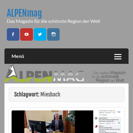
Skip
to
ALPENmag
content
Das Magazin für die schönste Region der Welt
Menü
Schlagwort:
Miesbach