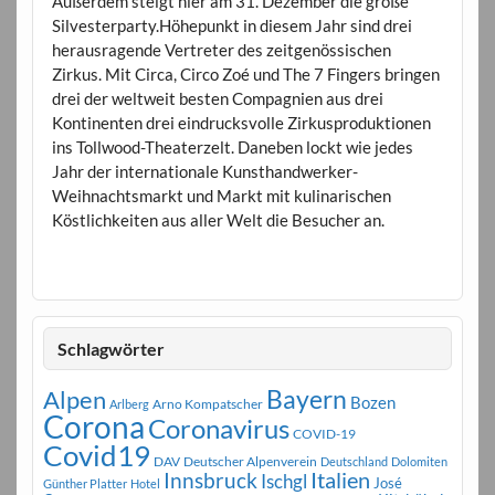
Außerdem steigt hier am 31. Dezember die große
Silvesterparty.Höhepunkt in diesem Jahr sind drei
herausragende Vertreter des zeitgenössischen
Zirkus. Mit Circa, Circo Zoé und The 7 Fingers bringen
drei der weltweit besten Compagnien aus drei
Kontinenten drei eindrucksvolle Zirkusproduktionen
ins Tollwood-Theaterzelt. Daneben lockt wie jedes
Jahr der internationale Kunsthandwerker-
Weihnachtsmarkt und Markt mit kulinarischen
Köstlichkeiten aus aller Welt die Besucher an.
Schlagwörter
Bayern
Alpen
Bozen
Arno Kompatscher
Arlberg
Corona
Coronavirus
COVID-19
Covid19
DAV
Deutscher Alpenverein
Deutschland
Dolomiten
Innsbruck
Italien
Ischgl
José
Günther Platter
Hotel