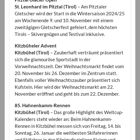
St. Leonhard im Pitztal (Tirol)
– Am Pitztaler
Gletscher wird der Start in die Wintersaison 2024/25
am Wochenende 9. und 10. November mit einem
zweitägigen Gletscherfest gefeiert, dem höchsten
Tirols – Skivergnügen und Testival inklusive.
Kitzbüheler Advent
Kitzbühel (Tirol)
– Zauberhaft verträumt präsentiert
sich die glamouröse Sportstadt in der
Vorweihnachtszeit. Der Weihnachtsmarkt findet vom
20. November bis 26. Dezember im Zentrum statt.
Ebenfalls voller Weihnachtszauber präsentiert sich
Kufstein. Hier wird der Weihnachtsmarkt am 22.
November eröffnet und geht bis zum 22. Dezember.
85. Hahnenkamm-Rennen
Kitzbühel (Tirol)
– Das große Highlight des Weltcup-
Kalenders steht wieder an: Beim Hahnenkamm-
Rennen in Kitzbühel messen sich von Freitag, 14. bis
Sonntag, 26. Januar die weltbesten Skifahrerinnen
und Skifahrer in den Königsdisziplinen Slalom und