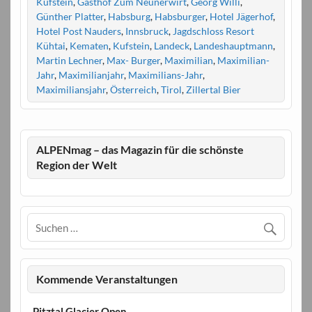
Kufstein
,
Gasthof Zum Neunerwirt
,
Georg Willi
,
Günther Platter
,
Habsburg
,
Habsburger
,
Hotel Jägerhof
,
Hotel Post Nauders
,
Innsbruck
,
Jagdschloss Resort
Kühtai
,
Kematen
,
Kufstein
,
Landeck
,
Landeshauptmann
,
Martin Lechner
,
Max- Burger
,
Maximilian
,
Maximilian-
Jahr
,
Maximilianjahr
,
Maximilians-Jahr
,
Maximiliansjahr
,
Österreich
,
Tirol
,
Zillertal Bier
ALPENmag – das Magazin für die schönste
Region der Welt
Kommende Veranstaltungen
Pitztal Glacier Open