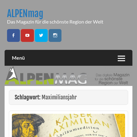
Skip
to
ALPENmag
content
Das Magazin für die schönste Region der Welt
Menü
Schlagwort:
Maximiliansjahr