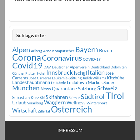
Schlagwörter
Bayern
Alpen
Bozen
Arno Kompatscher
Arlberg
Corona
Coronavirus
COVID-19
Covid19
DAV
Deutscher Alpenverein
Deutschland
Dolomiten
Innsbruck
Italien
Ischgl
José
Günther Platter
Hotel
Carreras
Kitzbühel
José Carreras Leukämie-Stiftung
Judith Williams
Landeshauptmann
Markus Söder
Lockdown
Leukämie
München
Schweiz
Salzburg
Quarantäne
News
Tirol
Südtirol
Skifahren
Sebastian Kurz
Ski
Skitour
Wandern
Urlaub
Wellness
Wintersport
Vorarlberg
Österreich
Wirtschaft
Zillertal
IMPRESSUM