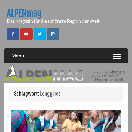
Skip
to
ALPENmag
content
Das Magazin für die schönste Region der Welt
Menü
Schlagwort:
Lenggries