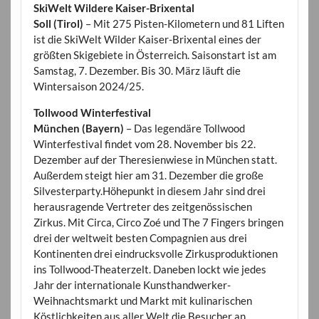
SkiWelt Wildere Kaiser-Brixental
Soll (Tirol)
– Mit 275 Pisten-Kilometern und 81 Liften
ist die SkiWelt Wilder Kaiser-Brixental eines der
größten Skigebiete in Österreich. Saisonstart ist am
Samstag, 7. Dezember. Bis 30. März läuft die
Wintersaison 2024/25.
Tollwood Winterfestival
München (Bayern)
– Das legendäre Tollwood
Winterfestival findet vom 28. November bis 22.
Dezember auf der Theresienwiese in München statt.
Außerdem steigt hier am 31. Dezember die große
Silvesterparty.Höhepunkt in diesem Jahr sind drei
herausragende Vertreter des zeitgenössischen
Zirkus. Mit Circa, Circo Zoé und The 7 Fingers bringen
drei der weltweit besten Compagnien aus drei
Kontinenten drei eindrucksvolle Zirkusproduktionen
ins Tollwood-Theaterzelt. Daneben lockt wie jedes
Jahr der internationale Kunsthandwerker-
Weihnachtsmarkt und Markt mit kulinarischen
Köstlichkeiten aus aller Welt die Besucher an.