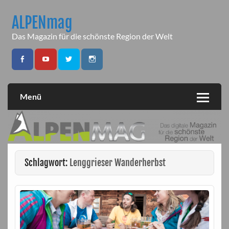
Skip
to
ALPENmag
content
Das Magazin für die schönste Region der Welt
Menü
Schlagwort:
Lenggrieser Wanderherbst