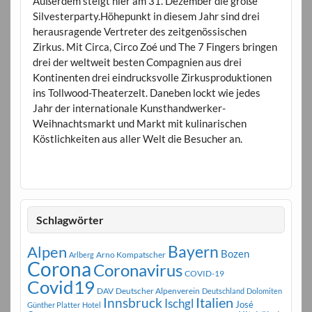
Außerdem steigt hier am 31. Dezember die große
Silvesterparty.Höhepunkt in diesem Jahr sind drei
herausragende Vertreter des zeitgenössischen
Zirkus. Mit Circa, Circo Zoé und The 7 Fingers bringen
drei der weltweit besten Compagnien aus drei
Kontinenten drei eindrucksvolle Zirkusproduktionen
ins Tollwood-Theaterzelt. Daneben lockt wie jedes
Jahr der internationale Kunsthandwerker-
Weihnachtsmarkt und Markt mit kulinarischen
Köstlichkeiten aus aller Welt die Besucher an.
Schlagwörter
Bayern
Alpen
Bozen
Arno Kompatscher
Arlberg
Corona
Coronavirus
COVID-19
Covid19
DAV
Deutscher Alpenverein
Deutschland
Dolomiten
Innsbruck
Italien
Ischgl
José
Günther Platter
Hotel