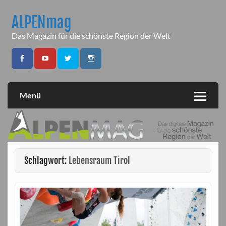
Skip
to
ALPENmag
content
Das Magazin für die schönste Region der Welt
Menü
Schlagwort:
Lebensraum Tirol