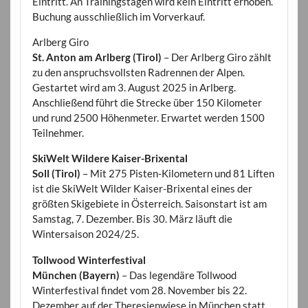
Eintritt. An Trainingstagen wird kein Eintritt erhoben.
Buchung ausschließlich im Vorverkauf.
Arlberg Giro
St. Anton am Arlberg (Tirol)
– Der Arlberg Giro zählt
zu den anspruchsvollsten Radrennen der Alpen.
Gestartet wird am 3. August 2025 in Arlberg.
Anschließend führt die Strecke über 150 Kilometer
und rund 2500 Höhenmeter. Erwartet werden 1500
Teilnehmer.
SkiWelt Wildere Kaiser-Brixental
Soll (Tirol)
– Mit 275 Pisten-Kilometern und 81 Liften
ist die SkiWelt Wilder Kaiser-Brixental eines der
größten Skigebiete in Österreich. Saisonstart ist am
Samstag, 7. Dezember. Bis 30. März läuft die
Wintersaison 2024/25.
Tollwood Winterfestival
München (Bayern)
– Das legendäre Tollwood
Winterfestival findet vom 28. November bis 22.
Dezember auf der Theresienwiese in München statt.