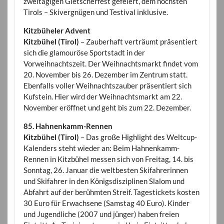
zweitägigen Gletscherfest gefeiert, dem höchsten
Tirols – Skivergnügen und Testival inklusive.
Kitzbüheler Advent
Kitzbühel (Tirol)
– Zauberhaft verträumt präsentiert
sich die glamouröse Sportstadt in der
Vorweihnachtszeit. Der Weihnachtsmarkt findet vom
20. November bis 26. Dezember im Zentrum statt.
Ebenfalls voller Weihnachtszauber präsentiert sich
Kufstein. Hier wird der Weihnachtsmarkt am 22.
November eröffnet und geht bis zum 22. Dezember.
85. Hahnenkamm-Rennen
Kitzbühel (Tirol)
– Das große Highlight des Weltcup-
Kalenders steht wieder an: Beim Hahnenkamm-
Rennen in Kitzbühel messen sich von Freitag, 14. bis
Sonntag, 26. Januar die weltbesten Skifahrerinnen
und Skifahrer in den Königsdisziplinen Slalom und
Abfahrt auf der berühmten Streif. Tagestickets kosten
30 Euro für Erwachsene (Samstag 40 Euro). Kinder
und Jugendliche (2007 und jünger) haben freien