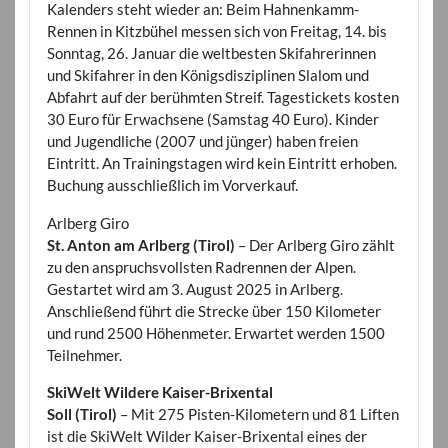
Kalenders steht wieder an: Beim Hahnenkamm-
Rennen in Kitzbühel messen sich von Freitag, 14. bis
Sonntag, 26. Januar die weltbesten Skifahrerinnen
und Skifahrer in den Königsdisziplinen Slalom und
Abfahrt auf der berühmten Streif. Tagestickets kosten
30 Euro für Erwachsene (Samstag 40 Euro). Kinder
und Jugendliche (2007 und jünger) haben freien
Eintritt. An Trainingstagen wird kein Eintritt erhoben.
Buchung ausschließlich im Vorverkauf.
Arlberg Giro
St. Anton am Arlberg (Tirol)
– Der Arlberg Giro zählt
zu den anspruchsvollsten Radrennen der Alpen.
Gestartet wird am 3. August 2025 in Arlberg.
Anschließend führt die Strecke über 150 Kilometer
und rund 2500 Höhenmeter. Erwartet werden 1500
Teilnehmer.
SkiWelt Wildere Kaiser-Brixental
Soll (Tirol)
– Mit 275 Pisten-Kilometern und 81 Liften
ist die SkiWelt Wilder Kaiser-Brixental eines der