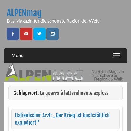
Skip
to
ALPENmag
content
Das Magazin für die schönste Region der Welt
Menü
Schlagwort:
La guerra è letteralmente esplosa
Italienischer Arzt: „Der Krieg ist buchstäblich
explodiert“