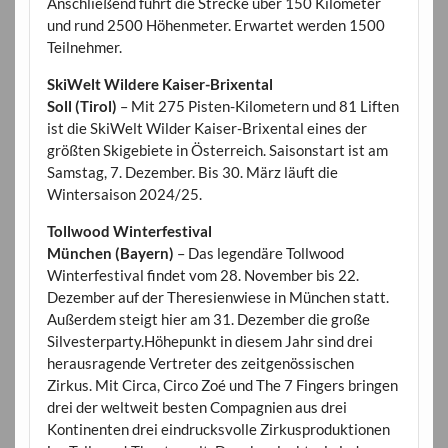
Anschließend führt die Strecke über 150 Kilometer
und rund 2500 Höhenmeter. Erwartet werden 1500
Teilnehmer.
SkiWelt Wildere Kaiser-Brixental
Soll (Tirol)
– Mit 275 Pisten-Kilometern und 81 Liften
ist die SkiWelt Wilder Kaiser-Brixental eines der
größten Skigebiete in Österreich. Saisonstart ist am
Samstag, 7. Dezember. Bis 30. März läuft die
Wintersaison 2024/25.
Tollwood Winterfestival
München (Bayern)
– Das legendäre Tollwood
Winterfestival findet vom 28. November bis 22.
Dezember auf der Theresienwiese in München statt.
Außerdem steigt hier am 31. Dezember die große
Silvesterparty.Höhepunkt in diesem Jahr sind drei
herausragende Vertreter des zeitgenössischen
Zirkus. Mit Circa, Circo Zoé und The 7 Fingers bringen
drei der weltweit besten Compagnien aus drei
Kontinenten drei eindrucksvolle Zirkusproduktionen