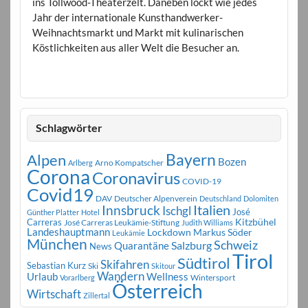
ins Tollwood-Theaterzelt. Daneben lockt wie jedes
Jahr der internationale Kunsthandwerker-
Weihnachtsmarkt und Markt mit kulinarischen
Köstlichkeiten aus aller Welt die Besucher an.
Schlagwörter
Bayern
Alpen
Bozen
Arno Kompatscher
Arlberg
Corona
Coronavirus
COVID-19
Covid19
DAV
Deutscher Alpenverein
Deutschland
Dolomiten
Innsbruck
Italien
Ischgl
José
Günther Platter
Hotel
Carreras
Kitzbühel
José Carreras Leukämie-Stiftung
Judith Williams
Landeshauptmann
Markus Söder
Lockdown
Leukämie
München
Schweiz
Salzburg
Quarantäne
News
Tirol
Südtirol
Skifahren
Sebastian Kurz
Ski
Skitour
Wandern
Urlaub
Wellness
Wintersport
Vorarlberg
Österreich
Wirtschaft
Zillertal