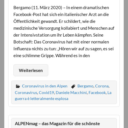
Bergamo (11. März 2020) – In einem dramatischen
Facebook-Post hat sich ein italienischer Arzt an die
Öffentlichkeit gewandt. Er schildert, wie die
medizinische Versorgung kollabiert und Menschen auf
der Intensivstation um ihr Leben kämpfen. Seine
Botschaft: Das Coronavirus hat mit einer normalen
Influenza nichts zu tun: „Hören wir auf zu sagen, es sei
eine schlimme Grippe. Während es in den
Weiterlesen
Coronavirus in den Alpen
Bergamo
,
Corona
,
Coronavirus
,
Covid19
,
Daniele Macchini
,
Facebook
,
La
guerra è letteralmente esplosa
ALPENmag – das Magazin für die schönste