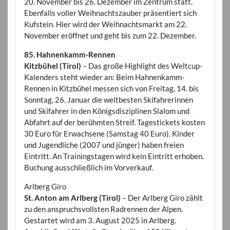
20. November bis 26. Dezember im Zentrum statt.
Ebenfalls voller Weihnachtszauber präsentiert sich
Kufstein. Hier wird der Weihnachtsmarkt am 22.
November eröffnet und geht bis zum 22. Dezember.
85. Hahnenkamm-Rennen
Kitzbühel (Tirol)
– Das große Highlight des Weltcup-
Kalenders steht wieder an: Beim Hahnenkamm-
Rennen in Kitzbühel messen sich von Freitag, 14. bis
Sonntag, 26. Januar die weltbesten Skifahrerinnen
und Skifahrer in den Königsdisziplinen Slalom und
Abfahrt auf der berühmten Streif. Tagestickets kosten
30 Euro für Erwachsene (Samstag 40 Euro). Kinder
und Jugendliche (2007 und jünger) haben freien
Eintritt. An Trainingstagen wird kein Eintritt erhoben.
Buchung ausschließlich im Vorverkauf.
Arlberg Giro
St. Anton am Arlberg (Tirol)
– Der Arlberg Giro zählt
zu den anspruchsvollsten Radrennen der Alpen.
Gestartet wird am 3. August 2025 in Arlberg.