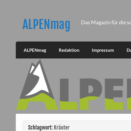
Skip
to
content
ALPENmag
Das Magazin für die s
ALPENmag
Redaktion
Impressum
D
Schlagwort:
Kräuter