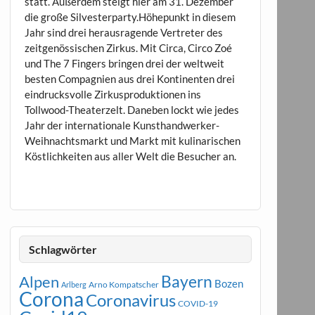
statt. Außerdem steigt hier am 31. Dezember
die große Silvesterparty.Höhepunkt in diesem
Jahr sind drei herausragende Vertreter des
zeitgenössischen Zirkus. Mit Circa, Circo Zoé
und The 7 Fingers bringen drei der weltweit
besten Compagnien aus drei Kontinenten drei
eindrucksvolle Zirkusproduktionen ins
Tollwood-Theaterzelt. Daneben lockt wie jedes
Jahr der internationale Kunsthandwerker-
Weihnachtsmarkt und Markt mit kulinarischen
Köstlichkeiten aus aller Welt die Besucher an.
Schlagwörter
Bayern
Alpen
Bozen
Arno Kompatscher
Arlberg
Corona
Coronavirus
COVID-19