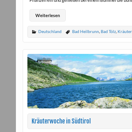
Pflanzen ein und genießen bei einem Bummel die bunt
Weiterlesen
Deutschland
Bad Heilbrunn
,
Bad Tölz
,
Kräuter
Kräuterwoche in Südtirol