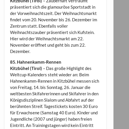
Kitzbühel (Tirol)
– Zauberhaft verträumt
präsentiert sich die glamouröse Sportstadt in
der Vorweihnachtszeit. Der Weihnachtsmarkt
findet vom 20. November bis 26. Dezember im
Zentrum statt. Ebenfalls voller
Weihnachtszauber präsentiert sich Kufstein.
Hier wird der Weihnachtsmarkt am 22.
November eröffnet und geht bis zum 22.
Dezember.
85. Hahnenkamm-Rennen
Kitzbühel (Tirol)
– Das große Highlight des
Weltcup-Kalenders steht wieder an: Beim
Hahnenkamm-Rennen in Kitzbühel messen sich
von Freitag, 14. bis Sonntag, 26. Januar die
weltbesten Skifahrerinnen und Skifahrer in den
Königsdisziplinen Slalom und Abfahrt auf der
berühmten Streif. Tagestickets kosten 30 Euro
für Erwachsene (Samstag 40 Euro). Kinder und
Jugendliche (2007 und jünger) haben freien
Eintritt. An Trainingstagen wird kein Eintritt