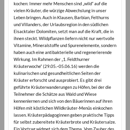
kochen: Immer mehr Menschen sind „wild“ auf die
vielen Kräuter, die würzige Abwechslung in unser
Leben bringen. Auch in Klausen, Barbian, Felthurns
und Villanders, der Urlaubsregion in den südlichen
Eisacktaler Dolomiten, setzt man auf die Kraft, die in
ihnen steckt. Wildpflanzen liefern nicht nur wertvolle
Vitamine, Mineralstoffe und Spurenelemente, sondern
haben auch eine antibakterielle und regenerierende
Wirkung. Im Rahmen der „1. Feldthurner
Kräuterwoche“ (29.05.–05.06.16) werden die
kulinarischen und gesundheitlichen Seiten der
Kräuter erforscht und ausprobiert. Es gibt drei
geführte Kräuterwanderungen zu Höfen, bei der die
Teilnehmer die Schätze aus Wald und Wiese
kennenlernen und sich von den Bäuerinnen auf ihren
Höfen mit köstlichen Wildkräuter-Menüs einkochen
lassen. Kräuterpädagoginnen geben praktische Tipps
für selbst zubereitete Kräuterbrote und Kräutersalze.
Ein Vortrag widmet sich dem Thema „Vom Zauber des