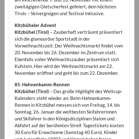
zweitägigen Gletscherfest gefeiert, dem höchsten
Tirols – Skivergnügen und Testival inklusive.
Kitzbüheler Advent
Kitzbühel (Tirol)
– Zauberhaft verträumt präsentiert
sich die glamouröse Sportstadt in der
Vorweihnachtszeit. Der Weihnachtsmarkt findet vom
20. November bis 26. Dezember im Zentrum statt.
Ebenfalls voller Weihnachtszauber präsentiert sich
Kufstein. Hier wird der Weihnachtsmarkt am 22.
November eröffnet und geht bis zum 22. Dezember.
85. Hahnenkamm-Rennen
Kitzbühel (Tirol)
– Das große Highlight des Weltcup-
Kalenders steht wieder an: Beim Hahnenkamm-
Rennen in Kitzbühel messen sich von Freitag, 14. bis
Sonntag, 26. Januar die weltbesten Skifahrerinnen
und Skifahrer in den Königsdisziplinen Slalom und
Abfahrt auf der berühmten Streif. Tagestickets kosten
30 Euro für Erwachsene (Samstag 40 Euro). Kinder
und Jugendliche (2007 und jünger) haben freien