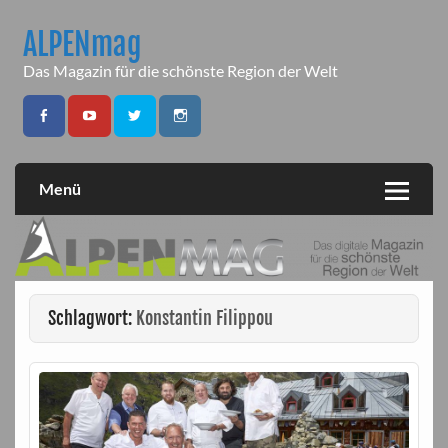
Skip
to
ALPENmag
content
Das Magazin für die schönste Region der Welt
Menü
Schlagwort:
Konstantin Filippou