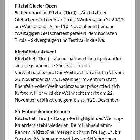
Pitztal Glacier Open
St. Leonhard im Pitztal (Tirol)
– Am Pitztaler
Gletscher wird der Start in die Wintersaison 2024/25
am Wochenende 9. und 10. November mit einem
zweitägigen Gletscherfest gefeiert, dem höchsten
Tirols – Skivergnügen und Testival inklusive.
Kitzbüheler Advent
Kitzbühel (Tirol)
– Zauberhaft verträumt präsentiert
sich die glamouröse Sportstadt in der
Vorweihnachtszeit. Der Weihnachtsmarkt findet vom
20. November bis 26. Dezember im Zentrum statt.
Ebenfalls voller Weihnachtszauber präsentiert sich
Kufstein. Hier wird der Weihnachtsmarkt am 22.
November eröffnet und geht bis zum 22. Dezember.
85. Hahnenkamm-Rennen
Kitzbühel (Tirol)
– Das große Highlight des Weltcup-
Kalenders steht wieder an: Beim Hahnenkamm-
Rennen in Kitzbühel messen sich von Freitag, 14. bis
Sonntag, 26. Januar die weltbesten Skifahrerinnen