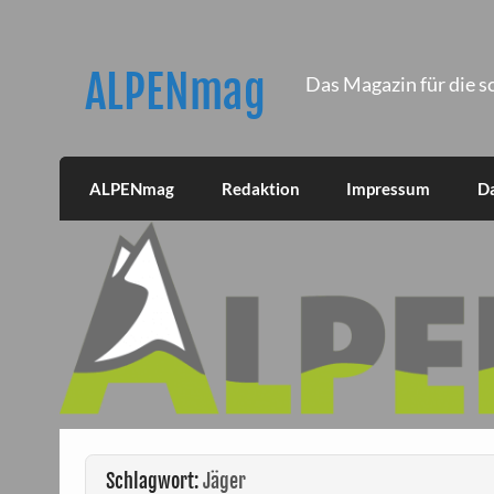
Skip
to
content
ALPENmag
Das Magazin für die s
ALPENmag
Redaktion
Impressum
D
Schlagwort:
Jäger