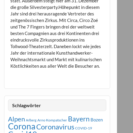
statt. Außerdem steigt hier am 31. Dezember
die große Silvesterparty.Höhepunkt in diesem
Jahr sind drei herausragende Vertreter des
zeitgenössischen Zirkus. Mit Circa, Circo Zoé
und The 7 Fingers bringen drei der weltweit
besten Compagnien aus drei Kontinenten drei
eindrucksvolle Zirkusproduktionen ins
Tollwood-Theaterzelt. Daneben lockt wie jedes
Jahr der internationale Kunsthandwerker-
Weihnachtsmarkt und Markt mit kulinarischen
Köstlichkeiten aus aller Welt die Besucher an.
Schlagwörter
Bayern
Alpen
Bozen
Arno Kompatscher
Arlberg
Corona
Coronavirus
COVID-19