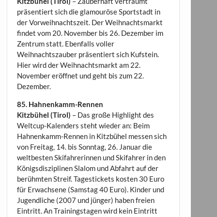
Kitzbühel (Tirol)
– Zauberhaft verträumt
präsentiert sich die glamouröse Sportstadt in
der Vorweihnachtszeit. Der Weihnachtsmarkt
findet vom 20. November bis 26. Dezember im
Zentrum statt. Ebenfalls voller
Weihnachtszauber präsentiert sich Kufstein.
Hier wird der Weihnachtsmarkt am 22.
November eröffnet und geht bis zum 22.
Dezember.
85. Hahnenkamm-Rennen
Kitzbühel (Tirol)
– Das große Highlight des
Weltcup-Kalenders steht wieder an: Beim
Hahnenkamm-Rennen in Kitzbühel messen sich
von Freitag, 14. bis Sonntag, 26. Januar die
weltbesten Skifahrerinnen und Skifahrer in den
Königsdisziplinen Slalom und Abfahrt auf der
berühmten Streif. Tagestickets kosten 30 Euro
für Erwachsene (Samstag 40 Euro). Kinder und
Jugendliche (2007 und jünger) haben freien
Eintritt. An Trainingstagen wird kein Eintritt