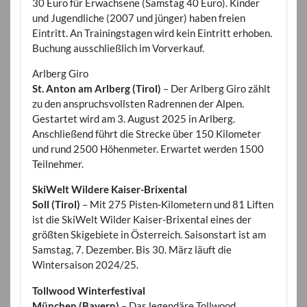
30 Euro für Erwachsene (Samstag 40 Euro). Kinder
und Jugendliche (2007 und jünger) haben freien
Eintritt. An Trainingstagen wird kein Eintritt erhoben.
Buchung ausschließlich im Vorverkauf.
Arlberg Giro
St. Anton am Arlberg (Tirol)
– Der Arlberg Giro zählt
zu den anspruchsvollsten Radrennen der Alpen.
Gestartet wird am 3. August 2025 in Arlberg.
Anschließend führt die Strecke über 150 Kilometer
und rund 2500 Höhenmeter. Erwartet werden 1500
Teilnehmer.
SkiWelt Wildere Kaiser-Brixental
Soll (Tirol)
– Mit 275 Pisten-Kilometern und 81 Liften
ist die SkiWelt Wilder Kaiser-Brixental eines der
größten Skigebiete in Österreich. Saisonstart ist am
Samstag, 7. Dezember. Bis 30. März läuft die
Wintersaison 2024/25.
Tollwood Winterfestival
München (Bayern)
– Das legendäre Tollwood