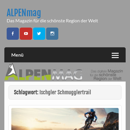
Skip
to
ALPENmag
content
Das Magazin für die schönste Region der Welt
Menü
Schlagwort:
Ischgler Schmugglertrail