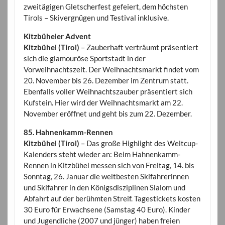
zweitägigen Gletscherfest gefeiert, dem höchsten
Tirols – Skivergnügen und Testival inklusive.
Kitzbüheler Advent
Kitzbühel (Tirol)
– Zauberhaft verträumt präsentiert
sich die glamouröse Sportstadt in der
Vorweihnachtszeit. Der Weihnachtsmarkt findet vom
20. November bis 26. Dezember im Zentrum statt.
Ebenfalls voller Weihnachtszauber präsentiert sich
Kufstein. Hier wird der Weihnachtsmarkt am 22.
November eröffnet und geht bis zum 22. Dezember.
85. Hahnenkamm-Rennen
Kitzbühel (Tirol)
– Das große Highlight des Weltcup-
Kalenders steht wieder an: Beim Hahnenkamm-
Rennen in Kitzbühel messen sich von Freitag, 14. bis
Sonntag, 26. Januar die weltbesten Skifahrerinnen
und Skifahrer in den Königsdisziplinen Slalom und
Abfahrt auf der berühmten Streif. Tagestickets kosten
30 Euro für Erwachsene (Samstag 40 Euro). Kinder
und Jugendliche (2007 und jünger) haben freien