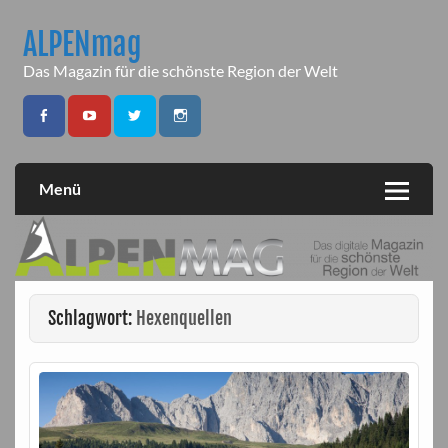
Skip
to
ALPENmag
content
Das Magazin für die schönste Region der Welt
Menü
Schlagwort:
Hexenquellen