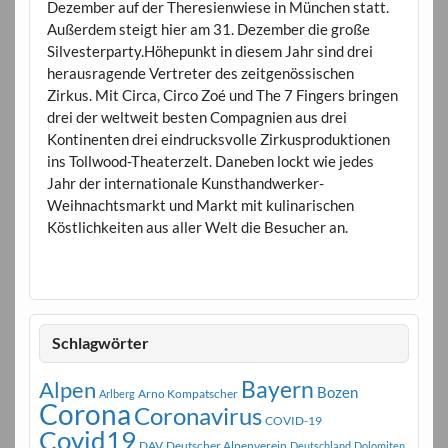
Dezember auf der Theresienwiese in München statt.
Außerdem steigt hier am 31. Dezember die große
Silvesterparty.Höhepunkt in diesem Jahr sind drei
herausragende Vertreter des zeitgenössischen
Zirkus. Mit Circa, Circo Zoé und The 7 Fingers bringen
drei der weltweit besten Compagnien aus drei
Kontinenten drei eindrucksvolle Zirkusproduktionen
ins Tollwood-Theaterzelt. Daneben lockt wie jedes
Jahr der internationale Kunsthandwerker-
Weihnachtsmarkt und Markt mit kulinarischen
Köstlichkeiten aus aller Welt die Besucher an.
Schlagwörter
Bayern
Alpen
Bozen
Arno Kompatscher
Arlberg
Corona
Coronavirus
COVID-19
Covid19
DAV
Deutscher Alpenverein
Deutschland
Dolomiten