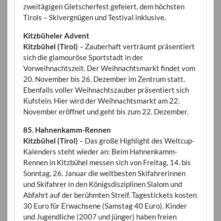
zweitägigen Gletscherfest gefeiert, dem höchsten
Tirols – Skivergnügen und Testival inklusive.
Kitzbüheler Advent
Kitzbühel (Tirol)
– Zauberhaft verträumt präsentiert
sich die glamouröse Sportstadt in der
Vorweihnachtszeit. Der Weihnachtsmarkt findet vom
20. November bis 26. Dezember im Zentrum statt.
Ebenfalls voller Weihnachtszauber präsentiert sich
Kufstein. Hier wird der Weihnachtsmarkt am 22.
November eröffnet und geht bis zum 22. Dezember.
85. Hahnenkamm-Rennen
Kitzbühel (Tirol)
– Das große Highlight des Weltcup-
Kalenders steht wieder an: Beim Hahnenkamm-
Rennen in Kitzbühel messen sich von Freitag, 14. bis
Sonntag, 26. Januar die weltbesten Skifahrerinnen
und Skifahrer in den Königsdisziplinen Slalom und
Abfahrt auf der berühmten Streif. Tagestickets kosten
30 Euro für Erwachsene (Samstag 40 Euro). Kinder
und Jugendliche (2007 und jünger) haben freien