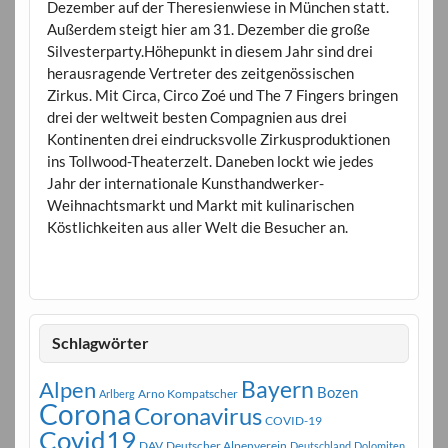
Dezember auf der Theresienwiese in München statt.
Außerdem steigt hier am 31. Dezember die große
Silvesterparty.Höhepunkt in diesem Jahr sind drei
herausragende Vertreter des zeitgenössischen
Zirkus. Mit Circa, Circo Zoé und The 7 Fingers bringen
drei der weltweit besten Compagnien aus drei
Kontinenten drei eindrucksvolle Zirkusproduktionen
ins Tollwood-Theaterzelt. Daneben lockt wie jedes
Jahr der internationale Kunsthandwerker-
Weihnachtsmarkt und Markt mit kulinarischen
Köstlichkeiten aus aller Welt die Besucher an.
Schlagwörter
Bayern
Alpen
Bozen
Arno Kompatscher
Arlberg
Corona
Coronavirus
COVID-19
Covid19
DAV
Deutscher Alpenverein
Deutschland
Dolomiten