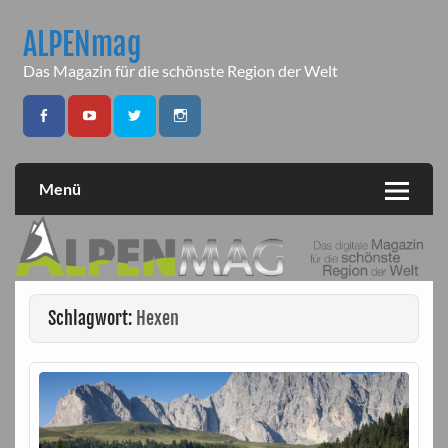
Skip
to
ALPENmag
content
Das Magazin für die schönste Region der Welt
Menü
Schlagwort:
Hexen