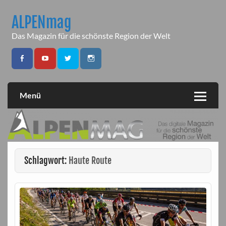
Skip
to
ALPENmag
content
Das Magazin für die schönste Region der Welt
Menü
Schlagwort:
Haute Route