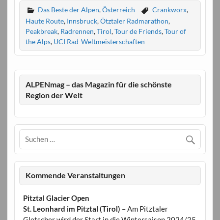
Das Beste der Alpen
,
Österreich
Crankworx
,
Haute Route
,
Innsbruck
,
Ötztaler Radmarathon
,
Peakbreak
,
Radrennen
,
Tirol
,
Tour de Friends
,
Tour of
the Alps
,
UCI Rad-Weltmeisterschaften
ALPENmag – das Magazin für die schönste
Region der Welt
Kommende Veranstaltungen
Pitztal Glacier Open
St. Leonhard im Pitztal (Tirol)
– Am Pitztaler
Gletscher wird der Start in die Wintersaison 2024/25