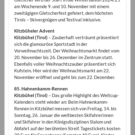
am Wochenende 9. und 10. November mit einem
zweitägigen Gletscherfest gefeiert, dem höchsten
Tirols – Skivergnügen und Testival inklusive.
Kitzbüheler Advent
Kitzbühel (Tirol)
– Zauberhaft verträumt präsentiert
sich die glamouröse Sportstadt in der
Vorweihnachtszeit. Der Weihnachtsmarkt findet vom
20. November bis 26. Dezember im Zentrum statt.
Ebenfalls voller Weihnachtszauber präsentiert sich
Kufstein. Hier wird der Weihnachtsmarkt am 22.
November eröffnet und geht bis zum 22. Dezember.
85. Hahnenkamm-Rennen
Kitzbühel (Tirol)
– Das große Highlight des Weltcup-
Kalenders steht wieder an: Beim Hahnenkamm-
Rennen in Kitzbühel messen sich von Freitag, 14. bis
Sonntag, 26. Januar die weltbesten Skifahrerinnen
und Skifahrer in den Königsdisziplinen Slalom und
Abfahrt auf der berühmten Streif. Tagestickets kosten
30 Euro für Erwachsene (Samstag 40 Euro). Kinder