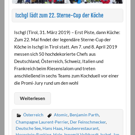
Ischgl lädt zum 22. Sterne-Cup der Köche
Ischgl (Tirol, 31. März 2019) – Erst Piste, dann Küche:
Zum 22. Mal findet der legendäre Sterne-Cup der
Köche in Ischgl in Tirol statt. Am 7. und 8. April 2019
messen sich 50 hochdekorierte Chefs aus
Deutschland, Österreich, Schweiz, Italien und
Frankreich beim Riesenslalom und treten
anschließend in sechs Teams zum Kochduell vor einer
die Promi-Jury rund um den wohl
Weiterlesen
Österreich
Atomic
,
Benjamin Parth
,
Champagne Laurent-Perrier
,
Der Feinschmecker
,
Deutsche See
,
Hans Haas
,
Haubenrestaurant
,
Hornstein-Ranking
,
Idalp
,
Innegrit Volkhardt
,
Ischgl
,
Jan