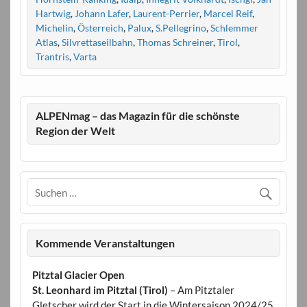
Hartwig
,
Johann Lafer
,
Laurent-Perrier
,
Marcel Reif
,
Michelin
,
Österreich
,
Palux
,
S.Pellegrino
,
Schlemmer
Atlas
,
Silvrettaseilbahn
,
Thomas Schreiner
,
Tirol
,
Trantris
,
Varta
ALPENmag – das Magazin für die schönste
Region der Welt
Kommende Veranstaltungen
Pitztal Glacier Open
St. Leonhard im Pitztal (Tirol)
– Am Pitztaler
Gletscher wird der Start in die Wintersaison 2024/25