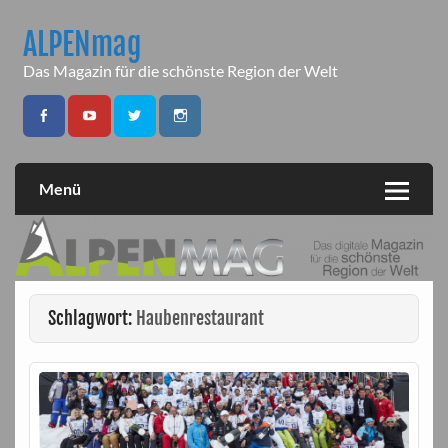
Skip
to
ALPENmag
content
Das Magazin für die schönste Region der Welt
Menü
Schlagwort:
Haubenrestaurant