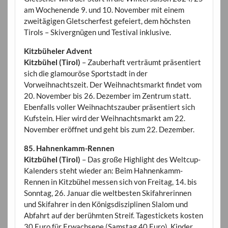
am Wochenende 9. und 10. November mit einem
zweitägigen Gletscherfest gefeiert, dem höchsten
Tirols – Skivergnügen und Testival inklusive.
Kitzbüheler Advent
Kitzbühel (Tirol)
– Zauberhaft verträumt präsentiert
sich die glamouröse Sportstadt in der
Vorweihnachtszeit. Der Weihnachtsmarkt findet vom
20. November bis 26. Dezember im Zentrum statt.
Ebenfalls voller Weihnachtszauber präsentiert sich
Kufstein. Hier wird der Weihnachtsmarkt am 22.
November eröffnet und geht bis zum 22. Dezember.
85. Hahnenkamm-Rennen
Kitzbühel (Tirol)
– Das große Highlight des Weltcup-
Kalenders steht wieder an: Beim Hahnenkamm-
Rennen in Kitzbühel messen sich von Freitag, 14. bis
Sonntag, 26. Januar die weltbesten Skifahrerinnen
und Skifahrer in den Königsdisziplinen Slalom und
Abfahrt auf der berühmten Streif. Tagestickets kosten
30 Euro für Erwachsene (Samstag 40 Euro). Kinder