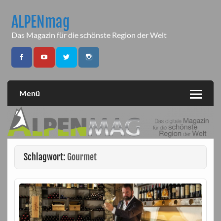
Skip
to
ALPENmag
content
Das Magazin für die schönste Region der Welt
Menü
Schlagwort:
Gourmet