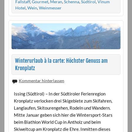
Fallstaff
,
Gourmet
,
Meran
,
Schenna
,
Südtirol
,
Vinum
Hotel
,
Wein
,
Weinmesser
Winterurlaub à la carte: Höchster Genuss am
Kronplatz
Kommentar hinterlassen
Issing (Südtirol) – In der Südtiroler Ferienregion
Kronplatz verlocken drei Skigebiete zum Skifahren,
Langlaufen, Skitourengehen, Rodeln und Wandern.
Mitte Januar geben sich hier die Wintersport-Stars
beim Biathlon World Cup in Antholz und beim
Skiweltcup am Kronplatz die Ehre. Inmitten dieses