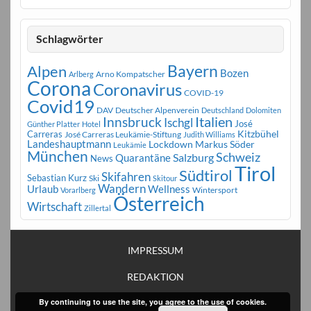
Schlagwörter
Bayern
Alpen
Bozen
Arno Kompatscher
Arlberg
Corona
Coronavirus
COVID-19
Covid19
DAV
Deutscher Alpenverein
Deutschland
Dolomiten
Innsbruck
Italien
Ischgl
José
Günther Platter
Hotel
Carreras
Kitzbühel
José Carreras Leukämie-Stiftung
Judith Williams
Landeshauptmann
Markus Söder
Lockdown
Leukämie
München
Schweiz
Salzburg
Quarantäne
News
Tirol
Südtirol
Skifahren
Sebastian Kurz
Ski
Skitour
Wandern
Urlaub
Wellness
Wintersport
Vorarlberg
Österreich
Wirtschaft
Zillertal
IMPRESSUM
REDAKTION
By continuing to use the site, you agree to the use of cookies.