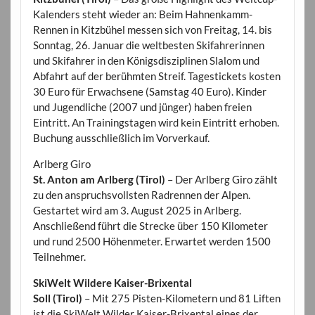
Kalenders steht wieder an: Beim Hahnenkamm-
Rennen in Kitzbühel messen sich von Freitag, 14. bis
Sonntag, 26. Januar die weltbesten Skifahrerinnen
und Skifahrer in den Königsdisziplinen Slalom und
Abfahrt auf der berühmten Streif. Tagestickets kosten
30 Euro für Erwachsene (Samstag 40 Euro). Kinder
und Jugendliche (2007 und jünger) haben freien
Eintritt. An Trainingstagen wird kein Eintritt erhoben.
Buchung ausschließlich im Vorverkauf.
Arlberg Giro
St. Anton am Arlberg (Tirol)
– Der Arlberg Giro zählt
zu den anspruchsvollsten Radrennen der Alpen.
Gestartet wird am 3. August 2025 in Arlberg.
Anschließend führt die Strecke über 150 Kilometer
und rund 2500 Höhenmeter. Erwartet werden 1500
Teilnehmer.
SkiWelt Wildere Kaiser-Brixental
Soll (Tirol)
– Mit 275 Pisten-Kilometern und 81 Liften
ist die SkiWelt Wilder Kaiser-Brixental eines der