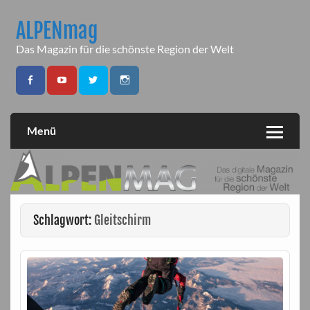
Skip
to
ALPENmag
content
Das Magazin für die schönste Region der Welt
Menü
Schlagwort:
Gleitschirm