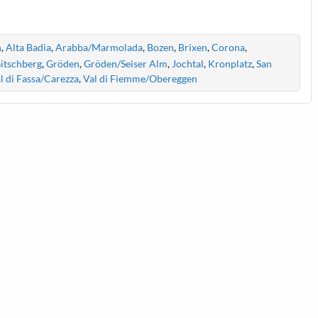
n
,
Alta Badia
,
Arabba/Marmolada
,
Bozen
,
Brixen
,
Corona
,
itschberg
,
Gröden
,
Gröden/Seiser Alm
,
Jochtal
,
Kronplatz
,
San
l di Fassa/Carezza
,
Val di Fiemme/Obereggen