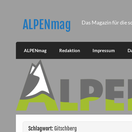
Skip
to
content
ALPENmag
Das Magazin für die s
ALPENmag
Redaktion
Impressum
D
Schlagwort:
Gitschberg