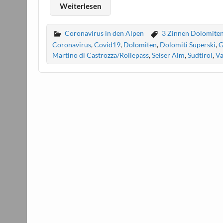
Weiterlesen
Coronavirus in den Alpen
3 Zinnen Dolomite
Coronavirus
,
Covid19
,
Dolomiten
,
Dolomiti Superski
,
G
Martino di Castrozza/Rollepass
,
Seiser Alm
,
Südtirol
,
Va