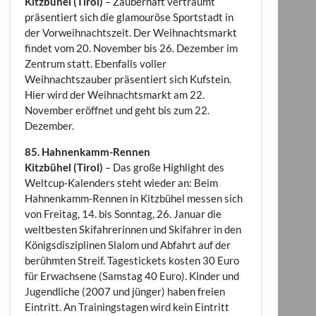
Kitzbühel (Tirol)
– Zauberhaft verträumt
präsentiert sich die glamouröse Sportstadt in
der Vorweihnachtszeit. Der Weihnachtsmarkt
findet vom 20. November bis 26. Dezember im
Zentrum statt. Ebenfalls voller
Weihnachtszauber präsentiert sich Kufstein.
Hier wird der Weihnachtsmarkt am 22.
November eröffnet und geht bis zum 22.
Dezember.
85. Hahnenkamm-Rennen
Kitzbühel (Tirol)
– Das große Highlight des
Weltcup-Kalenders steht wieder an: Beim
Hahnenkamm-Rennen in Kitzbühel messen sich
von Freitag, 14. bis Sonntag, 26. Januar die
weltbesten Skifahrerinnen und Skifahrer in den
Königsdisziplinen Slalom und Abfahrt auf der
berühmten Streif. Tagestickets kosten 30 Euro
für Erwachsene (Samstag 40 Euro). Kinder und
Jugendliche (2007 und jünger) haben freien
Eintritt. An Trainingstagen wird kein Eintritt