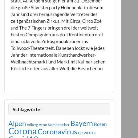
statt. Außerdem steigt hier am 31. Dezember
die große Silvesterparty.Höhepunkt in diesem
Jahr sind drei herausragende Vertreter des
zeitgenössischen Zirkus. Mit Circa, Circo Zoé
und The 7 Fingers bringen drei der weltweit
besten Compagnien aus drei Kontinenten drei
eindrucksvolle Zirkusproduktionen ins
Tollwood-Theaterzelt. Daneben lockt wie jedes
Jahr der internationale Kunsthandwerker-
Weihnachtsmarkt und Markt mit kulinarischen
Köstlichkeiten aus aller Welt die Besucher an.
Schlagwörter
Bayern
Alpen
Bozen
Arno Kompatscher
Arlberg
Corona
Coronavirus
COVID-19