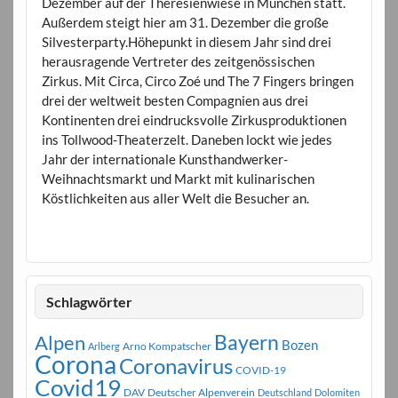
Dezember auf der Theresienwiese in München statt.
Außerdem steigt hier am 31. Dezember die große
Silvesterparty.Höhepunkt in diesem Jahr sind drei
herausragende Vertreter des zeitgenössischen
Zirkus. Mit Circa, Circo Zoé und The 7 Fingers bringen
drei der weltweit besten Compagnien aus drei
Kontinenten drei eindrucksvolle Zirkusproduktionen
ins Tollwood-Theaterzelt. Daneben lockt wie jedes
Jahr der internationale Kunsthandwerker-
Weihnachtsmarkt und Markt mit kulinarischen
Köstlichkeiten aus aller Welt die Besucher an.
Schlagwörter
Bayern
Alpen
Bozen
Arno Kompatscher
Arlberg
Corona
Coronavirus
COVID-19
Covid19
DAV
Deutscher Alpenverein
Deutschland
Dolomiten