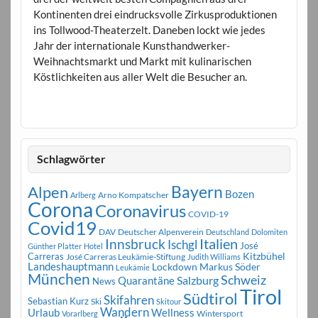
Kontinenten drei eindrucksvolle Zirkusproduktionen
ins Tollwood-Theaterzelt. Daneben lockt wie jedes
Jahr der internationale Kunsthandwerker-
Weihnachtsmarkt und Markt mit kulinarischen
Köstlichkeiten aus aller Welt die Besucher an.
Schlagwörter
Bayern
Alpen
Bozen
Arno Kompatscher
Arlberg
Corona
Coronavirus
COVID-19
Covid19
DAV
Deutscher Alpenverein
Deutschland
Dolomiten
Innsbruck
Italien
Ischgl
José
Günther Platter
Hotel
Carreras
Kitzbühel
José Carreras Leukämie-Stiftung
Judith Williams
Landeshauptmann
Markus Söder
Lockdown
Leukämie
München
Schweiz
Salzburg
Quarantäne
News
Tirol
Südtirol
Skifahren
Sebastian Kurz
Ski
Skitour
Wandern
Urlaub
Wellness
Wintersport
Vorarlberg