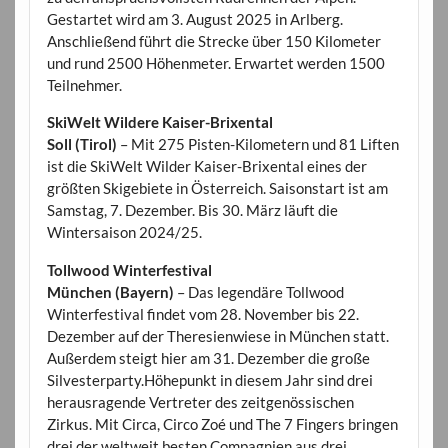
Gestartet wird am 3. August 2025 in Arlberg.
Anschließend führt die Strecke über 150 Kilometer
und rund 2500 Höhenmeter. Erwartet werden 1500
Teilnehmer.
SkiWelt Wildere Kaiser-Brixental
Soll (Tirol)
– Mit 275 Pisten-Kilometern und 81 Liften
ist die SkiWelt Wilder Kaiser-Brixental eines der
größten Skigebiete in Österreich. Saisonstart ist am
Samstag, 7. Dezember. Bis 30. März läuft die
Wintersaison 2024/25.
Tollwood Winterfestival
München (Bayern)
– Das legendäre Tollwood
Winterfestival findet vom 28. November bis 22.
Dezember auf der Theresienwiese in München statt.
Außerdem steigt hier am 31. Dezember die große
Silvesterparty.Höhepunkt in diesem Jahr sind drei
herausragende Vertreter des zeitgenössischen
Zirkus. Mit Circa, Circo Zoé und The 7 Fingers bringen
drei der weltweit besten Compagnien aus drei