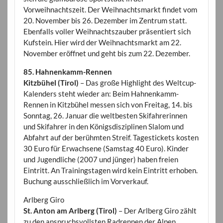
Vorweihnachtszeit. Der Weihnachtsmarkt findet vom
20. November bis 26. Dezember im Zentrum statt.
Ebenfalls voller Weihnachtszauber präsentiert sich
Kufstein. Hier wird der Weihnachtsmarkt am 22.
November eröffnet und geht bis zum 22. Dezember.
85. Hahnenkamm-Rennen
Kitzbühel (Tirol)
– Das große Highlight des Weltcup-
Kalenders steht wieder an: Beim Hahnenkamm-
Rennen in Kitzbühel messen sich von Freitag, 14. bis
Sonntag, 26. Januar die weltbesten Skifahrerinnen
und Skifahrer in den Königsdisziplinen Slalom und
Abfahrt auf der berühmten Streif. Tagestickets kosten
30 Euro für Erwachsene (Samstag 40 Euro). Kinder
und Jugendliche (2007 und jünger) haben freien
Eintritt. An Trainingstagen wird kein Eintritt erhoben.
Buchung ausschließlich im Vorverkauf.
Arlberg Giro
St. Anton am Arlberg (Tirol)
– Der Arlberg Giro zählt
zu den anspruchsvollsten Radrennen der Alpen.