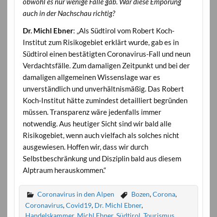
obwohl es nur wenige Fälle gab. War diese Empörung
auch in der Nachschau richtig?
Dr. Michl Ebner
: „Als Südtirol vom Robert Koch-
Institut zum Risikogebiet erklärt wurde, gab es in
Südtirol einen bestätigten Coronavirus-Fall und neun
Verdachtsfälle. Zum damaligen Zeitpunkt und bei der
damaligen allgemeinen Wissenslage war es
unverständlich und unverhältnismäßig. Das Robert
Koch-Institut hätte zumindest detailliert begründen
müssen. Transparenz wäre jedenfalls immer
notwendig. Aus heutiger Sicht sind wir bald alle
Risikogebiet, wenn auch vielfach als solches nicht
ausgewiesen. Hoffen wir, dass wir durch
Selbstbeschränkung und Disziplin bald aus diesem
Alptraum herauskommen.“
Coronavirus in den Alpen
Bozen
,
Corona
,
Coronavirus
,
Covid19
,
Dr. Michl Ebner
,
Handelskammer
,
Michl Ebner
,
Südtirol
,
Tourismus
,