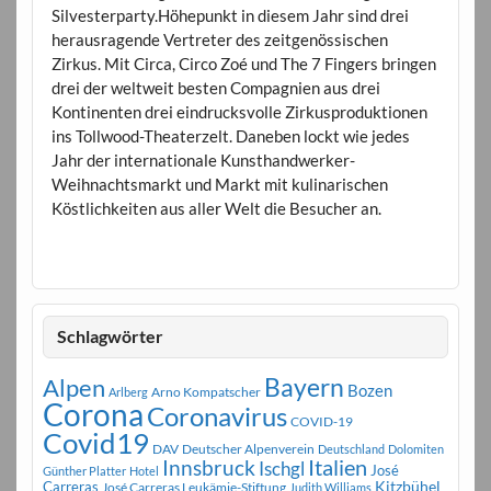
Silvesterparty.Höhepunkt in diesem Jahr sind drei
herausragende Vertreter des zeitgenössischen
Zirkus. Mit Circa, Circo Zoé und The 7 Fingers bringen
drei der weltweit besten Compagnien aus drei
Kontinenten drei eindrucksvolle Zirkusproduktionen
ins Tollwood-Theaterzelt. Daneben lockt wie jedes
Jahr der internationale Kunsthandwerker-
Weihnachtsmarkt und Markt mit kulinarischen
Köstlichkeiten aus aller Welt die Besucher an.
Schlagwörter
Bayern
Alpen
Bozen
Arno Kompatscher
Arlberg
Corona
Coronavirus
COVID-19
Covid19
DAV
Deutscher Alpenverein
Deutschland
Dolomiten
Innsbruck
Italien
Ischgl
José
Günther Platter
Hotel
Carreras
Kitzbühel
José Carreras Leukämie-Stiftung
Judith Williams