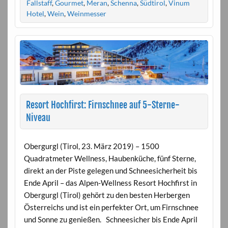
Fallstaff
,
Gourmet
,
Meran
,
Schenna
,
Südtirol
,
Vinum
Hotel
,
Wein
,
Weinmesser
Resort Hochfirst: Firnschnee auf 5-Sterne-
Niveau
Obergurgl (Tirol, 23. März 2019) – 1500
Quadratmeter Wellness, Haubenküche, fünf Sterne,
direkt an der Piste gelegen und Schneesicherheit bis
Ende April – das Alpen-Wellness Resort Hochfirst in
Obergurgl (Tirol) gehört zu den besten Herbergen
Österreichs und ist ein perfekter Ort, um Firnschnee
und Sonne zu genießen. Schneesicher bis Ende April