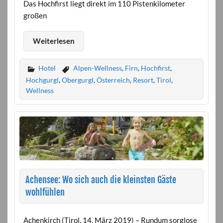
Das Hochfirst liegt direkt im 110 Pistenkilometer
großen
Weiterlesen
Hotel
Alpen-Wellness
,
Firn
,
Hochfirst
,
Hochgurgl
,
Obergurgl
,
Österreich
,
Resort
,
Tirol
,
Wellness
Achensee: Wo sich auch die kleinsten Gäste
wohlfühlen
Achenkirch (Tirol, 14. März 2019) – Rundum sorglose