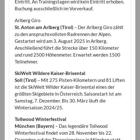
Eintritt. An Trainingstagen wird kein Eintritt erhoben.
Buchung ausschließlich im Vorverkauf.
Arlberg Giro
St. Anton am Arlberg (Tirol)
– Der Arlberg Giro zählt
zu den anspruchsvollsten Radrennen der Alpen.
Gestartet wird am 3. August 2025 in Arlberg.
Anschließend führt die Strecke über 150 Kilometer
und rund 2500 Höhenmeter. Erwartet werden 1500
Teilnehmer.
SkiWelt Wildere Kaiser-Brixental
Soll (Tirol)
– Mit 275 Pisten-Kilometern und 81 Liften
ist die SkiWelt Wilder Kaiser-Brixental eines der
größten Skigebiete in Österreich. Saisonstart ist am
Samstag, 7. Dezember. Bis 30. März läuft die
Wintersaison 2024/25.
Tollwood Winterfestival
München (Bayern)
– Das legendäre Tollwood
Winterfestival findet vom 28. November bis 22.
Dezember auf der Theresienwiese in München statt.