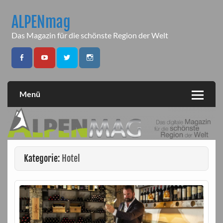
Skip
to
ALPENmag
content
Das Magazin für die schönste Region der Welt
Menü
Kategorie:
Hotel