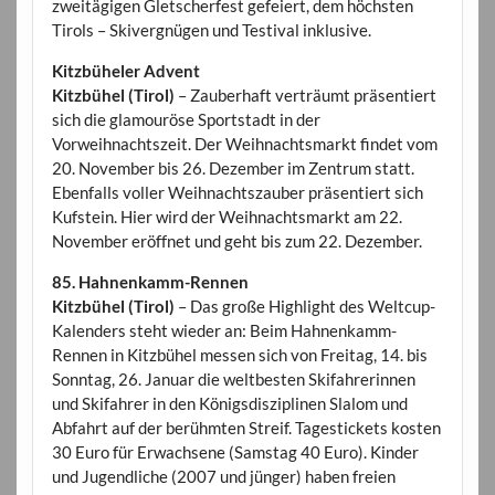
zweitägigen Gletscherfest gefeiert, dem höchsten
Tirols – Skivergnügen und Testival inklusive.
Kitzbüheler Advent
Kitzbühel (Tirol)
– Zauberhaft verträumt präsentiert
sich die glamouröse Sportstadt in der
Vorweihnachtszeit. Der Weihnachtsmarkt findet vom
20. November bis 26. Dezember im Zentrum statt.
Ebenfalls voller Weihnachtszauber präsentiert sich
Kufstein. Hier wird der Weihnachtsmarkt am 22.
November eröffnet und geht bis zum 22. Dezember.
85. Hahnenkamm-Rennen
Kitzbühel (Tirol)
– Das große Highlight des Weltcup-
Kalenders steht wieder an: Beim Hahnenkamm-
Rennen in Kitzbühel messen sich von Freitag, 14. bis
Sonntag, 26. Januar die weltbesten Skifahrerinnen
und Skifahrer in den Königsdisziplinen Slalom und
Abfahrt auf der berühmten Streif. Tagestickets kosten
30 Euro für Erwachsene (Samstag 40 Euro). Kinder
und Jugendliche (2007 und jünger) haben freien