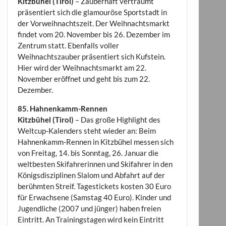
Kitzbühel (Tirol)
– Zauberhaft verträumt
präsentiert sich die glamouröse Sportstadt in
der Vorweihnachtszeit. Der Weihnachtsmarkt
findet vom 20. November bis 26. Dezember im
Zentrum statt. Ebenfalls voller
Weihnachtszauber präsentiert sich Kufstein.
Hier wird der Weihnachtsmarkt am 22.
November eröffnet und geht bis zum 22.
Dezember.
85. Hahnenkamm-Rennen
Kitzbühel (Tirol)
– Das große Highlight des
Weltcup-Kalenders steht wieder an: Beim
Hahnenkamm-Rennen in Kitzbühel messen sich
von Freitag, 14. bis Sonntag, 26. Januar die
weltbesten Skifahrerinnen und Skifahrer in den
Königsdisziplinen Slalom und Abfahrt auf der
berühmten Streif. Tagestickets kosten 30 Euro
für Erwachsene (Samstag 40 Euro). Kinder und
Jugendliche (2007 und jünger) haben freien
Eintritt. An Trainingstagen wird kein Eintritt