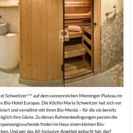
hotel Schweitzer*** auf dem sonnenreichen Mieminger Plateau im
ierte Bio-Hotel Europas. Die Köchin Maria Schweitzer hat sich vor
siert und verwöhnt mit ihren Bio-Menüs – für die sie bereits
täglich ihre Gäste. Zu diesen Rahmenbedingungen passen die
spannungssuchende finden im Haus einen kleinen Bio-
en. Und wer das All-Inclusive-Angebot gebucht hat, darf