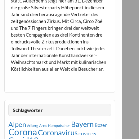
statt. Außerdem steigt hier am 31. Dezember
die große Silvesterparty.Höhepunkt in diesem
Jahr sind drei herausragende Vertreter des
zeitgenössischen Zirkus. Mit Circa, Circo Zoé
und The 7 Fingers bringen drei der weltweit
besten Compagnien aus drei Kontinenten drei
eindrucksvolle Zirkusproduktionen ins
Tollwood-Theaterzelt. Daneben lockt wie jedes
Jahr der internationale Kunsthandwerker-
Weihnachtsmarkt und Markt mit kulinarischen
Köstlichkeiten aus aller Welt die Besucher an.
Schlagwörter
Bayern
Alpen
Bozen
Arno Kompatscher
Arlberg
Corona
Coronavirus
COVID-19