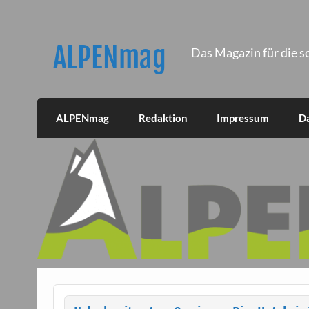
Skip
to
content
ALPENmag
Das Magazin für die s
ALPENmag
Redaktion
Impressum
D