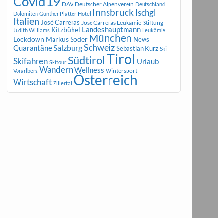
Covid19
DAV
Deutscher Alpenverein
Deutschland
Innsbruck
Ischgl
Dolomiten
Günther Platter
Hotel
Italien
José Carreras
José Carreras Leukämie-Stiftung
Landeshauptmann
Kitzbühel
Judith Williams
Leukämie
München
Markus Söder
Lockdown
News
Schweiz
Salzburg
Quarantäne
Sebastian Kurz
Ski
Tirol
Südtirol
Skifahren
Urlaub
Skitour
Wandern
Wellness
Wintersport
Vorarlberg
Österreich
Wirtschaft
Zillertal