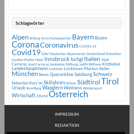
Schlagwörter
Bayern
Alpen
Bozen
Arno Kompatscher
Arlberg
Corona
Coronavirus
COVID-19
Covid19
DAV
Deutscher Alpenverein
Deutschland
Dolomiten
Innsbruck
Italien
Ischgl
José
Günther Platter
Hotel
Carreras
Kitzbühel
José Carreras Leukämie-Stiftung
Judith Williams
Landeshauptmann
Markus Söder
Lockdown
Leukämie
München
Schweiz
Salzburg
Quarantäne
News
Tirol
Südtirol
Skifahren
Sebastian Kurz
Ski
Skitour
Wandern
Urlaub
Wellness
Wintersport
Vorarlberg
Österreich
Wirtschaft
Zillertal
IMPRESSUM
REDAKTION