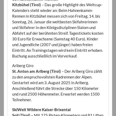
Kitzbühel (Tirol)
– Das große Highlight des Weltcup-
Kalenders steht wieder an: Beim Hahnenkamm-
Rennen in Kitzbühel messen sich von Freitag, 14. bis
Sonntag, 26. Januar die weltbesten Skifahrerinnen
und Skifahrer in den Königsdisziplinen Slalom und
Abfahrt auf der berühmten Streif. Tagestickets kosten
30 Euro für Erwachsene (Samstag 40 Euro). Kinder
und Jugendliche (2007 und jünger) haben freien
Eintritt. An Trainingstagen wird kein Eintritt erhoben.
Buchung ausschließlich im Vorverkauf.
Arlberg Giro
St. Anton am Arlberg (Tirol)
– Der Arlberg Giro zählt
zu den anspruchsvollsten Radrennen der Alpen.
Gestartet wird am 3. August 2025 in Arlberg.
Anschließend führt die Strecke über 150 Kilometer
und rund 2500 Höhenmeter. Erwartet werden 1500
Teilnehmer.
SkiWelt Wildere Kaiser-Brixental
Soll (Tirol)
– Mit 275 Pisten-Kilometern und 81 Liften