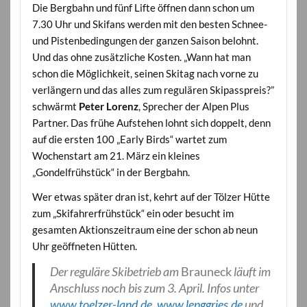
Die Bergbahn und fünf Lifte öffnen dann schon um
7.30 Uhr und Skifans werden mit den besten Schnee-
und Pistenbedingungen der ganzen Saison belohnt.
Und das ohne zusätzliche Kosten. „Wann hat man
schon die Möglichkeit, seinen Skitag nach vorne zu
verlängern und das alles zum regulären Skipasspreis?”
schwärmt
Peter Lorenz
, Sprecher der Alpen Plus
Partner. Das frühe Aufstehen lohnt sich doppelt, denn
auf die ersten 100 „Early Birds“ wartet zum
Wochenstart am 21. März ein kleines
„Gondelfrühstück“ in der Bergbahn.
Wer etwas später dran ist, kehrt auf der Tölzer Hütte
zum „Skifahrerfrühstück“ ein oder besucht im
gesamten Aktionszeitraum eine der schon ab neun
Uhr geöffneten Hütten.
Der reguläre Skibetrieb am
Brauneck
läuft im
Anschluss noch bis zum 3. April. Infos unter
www.toelzer-land.de
,
www.lenggries.de
und