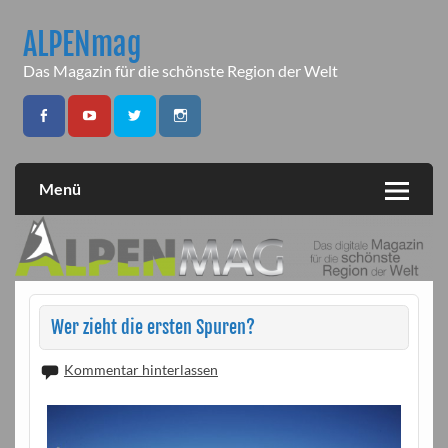
Skip
to
ALPENmag
content
Das Magazin für die schönste Region der Welt
Menü
Wer zieht die ersten Spuren?
Kommentar hinterlassen