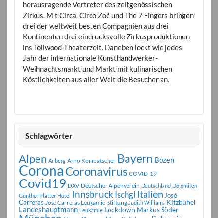
herausragende Vertreter des zeitgenössischen
Zirkus. Mit Circa, Circo Zoé und The 7 Fingers bringen
drei der weltweit besten Compagnien aus drei
Kontinenten drei eindrucksvolle Zirkusproduktionen
ins Tollwood-Theaterzelt. Daneben lockt wie jedes
Jahr der internationale Kunsthandwerker-
Weihnachtsmarkt und Markt mit kulinarischen
Köstlichkeiten aus aller Welt die Besucher an.
Schlagwörter
Bayern
Alpen
Bozen
Arno Kompatscher
Arlberg
Corona
Coronavirus
COVID-19
Covid19
DAV
Deutscher Alpenverein
Deutschland
Dolomiten
Innsbruck
Italien
Ischgl
José
Günther Platter
Hotel
Carreras
Kitzbühel
José Carreras Leukämie-Stiftung
Judith Williams
Landeshauptmann
Markus Söder
Lockdown
Leukämie