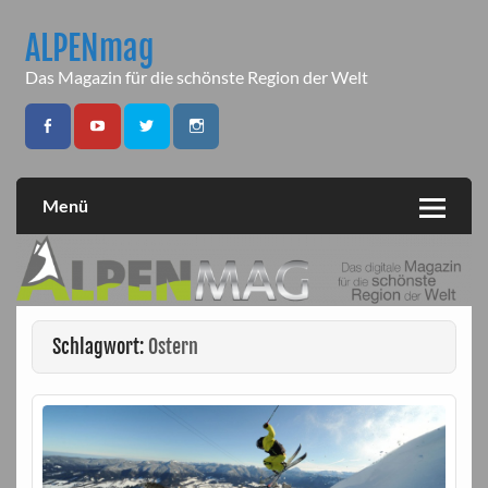
Skip
to
ALPENmag
content
Das Magazin für die schönste Region der Welt
Menü
Schlagwort:
Ostern