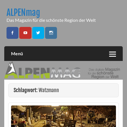
Skip
to
ALPENmag
content
Das Magazin für die schönste Region der Welt
Menü
Schlagwort:
Watzmann