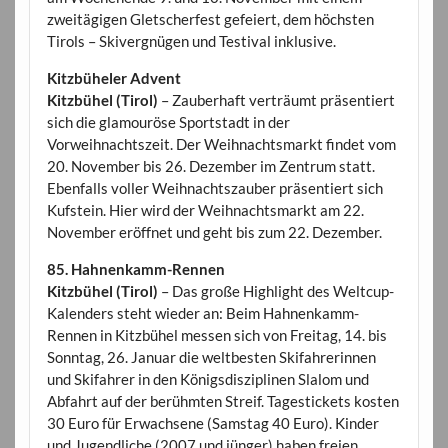
zweitägigen Gletscherfest gefeiert, dem höchsten
Tirols – Skivergnügen und Testival inklusive.
Kitzbüheler Advent
Kitzbühel (Tirol)
– Zauberhaft verträumt präsentiert
sich die glamouröse Sportstadt in der
Vorweihnachtszeit. Der Weihnachtsmarkt findet vom
20. November bis 26. Dezember im Zentrum statt.
Ebenfalls voller Weihnachtszauber präsentiert sich
Kufstein. Hier wird der Weihnachtsmarkt am 22.
November eröffnet und geht bis zum 22. Dezember.
85. Hahnenkamm-Rennen
Kitzbühel (Tirol)
– Das große Highlight des Weltcup-
Kalenders steht wieder an: Beim Hahnenkamm-
Rennen in Kitzbühel messen sich von Freitag, 14. bis
Sonntag, 26. Januar die weltbesten Skifahrerinnen
und Skifahrer in den Königsdisziplinen Slalom und
Abfahrt auf der berühmten Streif. Tagestickets kosten
30 Euro für Erwachsene (Samstag 40 Euro). Kinder
und Jugendliche (2007 und jünger) haben freien