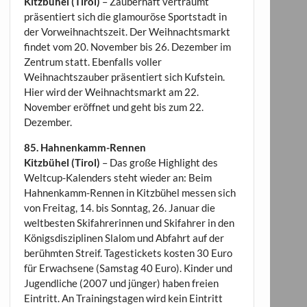
Kitzbühel (Tirol)
– Zauberhaft verträumt
präsentiert sich die glamouröse Sportstadt in
der Vorweihnachtszeit. Der Weihnachtsmarkt
findet vom 20. November bis 26. Dezember im
Zentrum statt. Ebenfalls voller
Weihnachtszauber präsentiert sich Kufstein.
Hier wird der Weihnachtsmarkt am 22.
November eröffnet und geht bis zum 22.
Dezember.
85. Hahnenkamm-Rennen
Kitzbühel (Tirol)
– Das große Highlight des
Weltcup-Kalenders steht wieder an: Beim
Hahnenkamm-Rennen in Kitzbühel messen sich
von Freitag, 14. bis Sonntag, 26. Januar die
weltbesten Skifahrerinnen und Skifahrer in den
Königsdisziplinen Slalom und Abfahrt auf der
berühmten Streif. Tagestickets kosten 30 Euro
für Erwachsene (Samstag 40 Euro). Kinder und
Jugendliche (2007 und jünger) haben freien
Eintritt. An Trainingstagen wird kein Eintritt