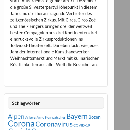
statt. Außerdem steigt hier am 31. Dezember
die große Silvesterparty.Höhepunkt in diesem
Jahr sind drei herausragende Vertreter des
zeitgenössischen Zirkus. Mit Circa, Circo Zoé
und The 7 Fingers bringen drei der weltweit
besten Compagnien aus drei Kontinenten drei
eindrucksvolle Zirkusproduktionen ins
Tollwood-Theaterzelt. Daneben lockt wie jedes
Jahr der internationale Kunsthandwerker-
Weihnachtsmarkt und Markt mit kulinarischen
Köstlichkeiten aus aller Welt die Besucher an.
Schlagwörter
Bayern
Alpen
Bozen
Arno Kompatscher
Arlberg
Corona
Coronavirus
COVID-19