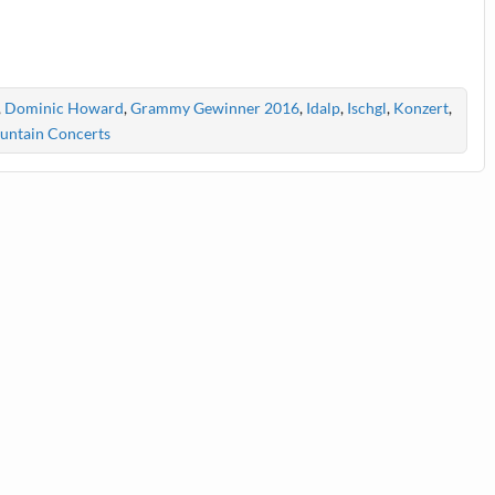
,
Dominic Howard
,
Grammy Gewinner 2016
,
Idalp
,
Ischgl
,
Konzert
,
ountain Concerts