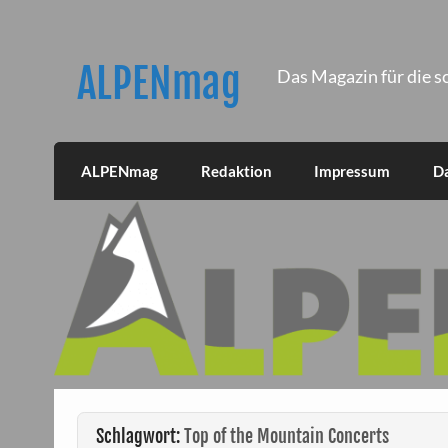
Skip
to
content
ALPENmag
Das Magazin für die s
ALPENmag
Redaktion
Impressum
D
Schlagwort:
Top of the Mountain Concerts