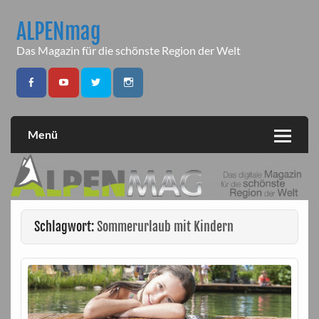
Skip
to
ALPENmag
content
Das Magazin für die schönste Region der Welt
Menü
Schlagwort:
Sommerurlaub mit Kindern