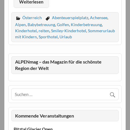
Weiterlesen
Österreich
Abenteuerspielplatz
,
Achensee
,
Alpen
,
Babybetreuung
,
Golfen
,
Kinderbetreuung
,
Kinderhotel
,
reiten
,
Smiley-Kinderhotel
,
Sommerurlaub
mit Kindern
,
Sporthotel
,
Urlaub
ALPENmag – das Magazin für die schönste
Region der Welt
Kommende Veranstaltungen
Pitztal Glacier Open