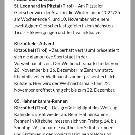
St. Leonhard im Pitztal (Tirol)
– Am Pitztaler
Gletscher wird der Start in die Wintersaison 2024/25
am Wochenende 9. und 10. November mit einem
zweitägigen Gletscherfest gefeiert, dem höchsten
Tirols – Skivergnügen und Testival inklusive.
Kitzbüheler Advent
Kitzbühel (Tirol)
– Zauberhaft verträumt präsentiert
sich die glamouröse Sportstadt in der
Vorweihnachtszeit. Der Weihnachtsmarkt findet vom
20. November bis 26. Dezember im Zentrum statt.
Ebenfalls voller Weihnachtszauber präsentiert sich
Kufstein. Hier wird der Weihnachtsmarkt am 22.
November eröffnet und geht bis zum 22. Dezember.
85. Hahnenkamm-Rennen
Kitzbühel (Tirol)
– Das große Highlight des Weltcup-
Kalenders steht wieder an: Beim Hahnenkamm-
Rennen in Kitzbühel messen sich von Freitag, 14. bis
Sonntag, 26. Januar die weltbesten Skifahrerinnen
und Skifahrer in den Königsdisziplinen Slalom und