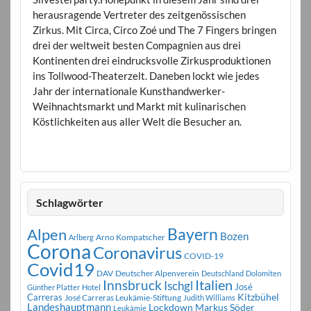
herausragende Vertreter des zeitgenössischen
Zirkus. Mit Circa, Circo Zoé und The 7 Fingers bringen
drei der weltweit besten Compagnien aus drei
Kontinenten drei eindrucksvolle Zirkusproduktionen
ins Tollwood-Theaterzelt. Daneben lockt wie jedes
Jahr der internationale Kunsthandwerker-
Weihnachtsmarkt und Markt mit kulinarischen
Köstlichkeiten aus aller Welt die Besucher an.
Schlagwörter
Bayern
Alpen
Bozen
Arno Kompatscher
Arlberg
Corona
Coronavirus
COVID-19
Covid19
DAV
Deutscher Alpenverein
Deutschland
Dolomiten
Innsbruck
Italien
Ischgl
José
Günther Platter
Hotel
Carreras
Kitzbühel
José Carreras Leukämie-Stiftung
Judith Williams
Landeshauptmann
Markus Söder
Lockdown
Leukämie