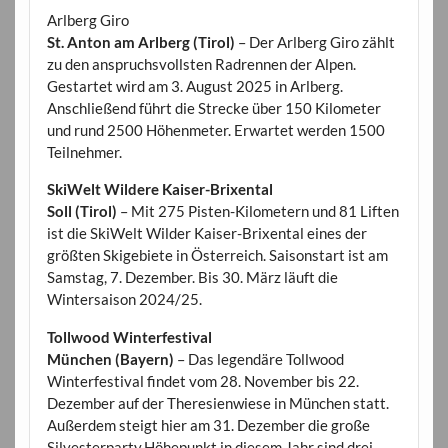
Arlberg Giro
St. Anton am Arlberg (Tirol)
– Der Arlberg Giro zählt
zu den anspruchsvollsten Radrennen der Alpen.
Gestartet wird am 3. August 2025 in Arlberg.
Anschließend führt die Strecke über 150 Kilometer
und rund 2500 Höhenmeter. Erwartet werden 1500
Teilnehmer.
SkiWelt Wildere Kaiser-Brixental
Soll (Tirol)
– Mit 275 Pisten-Kilometern und 81 Liften
ist die SkiWelt Wilder Kaiser-Brixental eines der
größten Skigebiete in Österreich. Saisonstart ist am
Samstag, 7. Dezember. Bis 30. März läuft die
Wintersaison 2024/25.
Tollwood Winterfestival
München (Bayern)
– Das legendäre Tollwood
Winterfestival findet vom 28. November bis 22.
Dezember auf der Theresienwiese in München statt.
Außerdem steigt hier am 31. Dezember die große
Silvesterparty.Höhepunkt in diesem Jahr sind drei